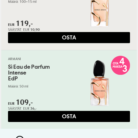
Määrä: 100+15 ml
119,-
EUR
SÄÄSTÄT:
EUR
10,90
OSTA
ARMANI
Sì Eau de Parfum
Intense
EdP
Määrä: 50 ml
109,-
EUR
SÄÄSTÄT:
EUR
36,-
OSTA