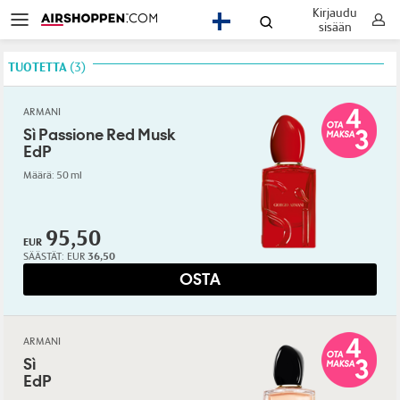
Kirjaudu
FI
sisään
TUOTETTA
3
ARMANI
Sì Passione Red Musk
EdP
Määrä: 50 ml
95,50
EUR
SÄÄSTÄT:
EUR
36,50
OSTA
ARMANI
Sì
EdP