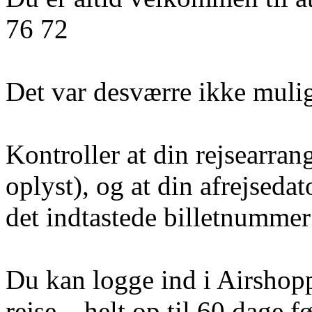
76 72
Det var desværre ikke mulig
Kontroller at din rejsearran
oplyst), og at din afrejseda
det indtastede billetnummer 
Du kan logge ind i Airshoppe
rejse – helt op til 60 dage fø