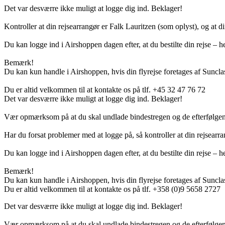
Det var desværre ikke muligt at logge dig ind. Beklager!
Kontroller at din rejsearrangør er Falk Lauritzen (som oplyst), og at di
Du kan logge ind i Airshoppen dagen efter, at du bestilte din rejse – hel
Bemærk!
Du kan kun handle i Airshoppen, hvis din flyrejse foretages af Sunclas
Du er altid velkommen til at kontakte os på tlf. +45 32 47 76 72
Det var desværre ikke muligt at logge dig ind. Beklager!
Vær opmærksom på at du skal undlade bindestregen og de efterfølgend
Har du forsat problemer med at logge på, så kontroller at din rejsearra
Du kan logge ind i Airshoppen dagen efter, at du bestilte din rejse – hel
Bemærk!
Du kan kun handle i Airshoppen, hvis din flyrejse foretages af Sunclas
Du er altid velkommen til at kontakte os på tlf. +358 (0)9 5658 2727
Det var desværre ikke muligt at logge dig ind. Beklager!
Vær opmærksom på at du skal undlade bindestregen og de efterfølgend