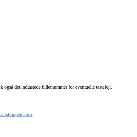
k også det indtastede billetnummer for eventuelle tastefejl.
ic.airshoppen.com
.