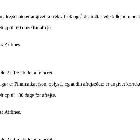
n afrejsedato er angivet korrekt. Tjek også det indtastede billetnummer fo
t op til 60 dage før afrejse.
s Airlines.
e 2 cifre i billetnummeret.
ngør er Finnmatkat (som oplyst), og at din afrejsedato er angivet korrekt
t op til 180 dage før afrejse.
s Airlines.
e 2 cifre i billetnummeret.