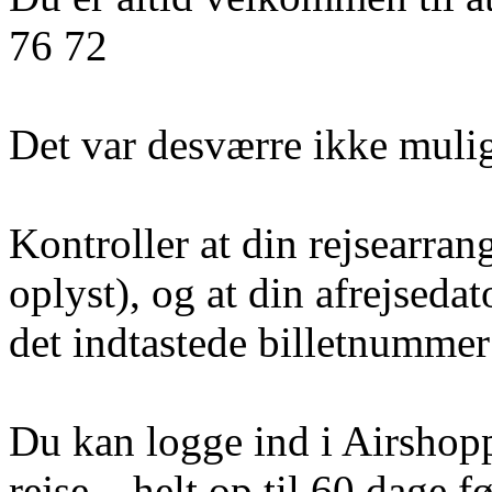
76 72
Det var desværre ikke mulig
Kontroller at din rejsearran
oplyst), og at din afrejseda
det indtastede billetnummer 
Du kan logge ind i Airshoppe
rejse – helt op til 60 dage fø