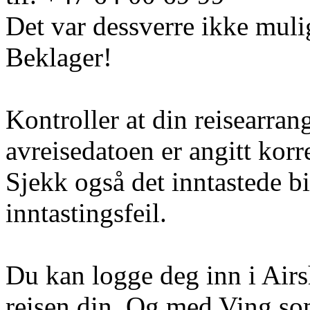
Det var dessverre ikke muli
Beklager!
Kontroller at din reisearran
avreisedatoen er angitt korr
Sjekk også det inntastede b
inntastingsfeil.
Du kan logge deg inn i Airs
reisen din. Og med Ving so