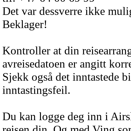
Det var dessverre ikke muli
Beklager!
Kontroller at din reisearran
avreisedatoen er angitt korr
Sjekk også det inntastede b
inntastingsfeil.
Du kan logge deg inn i Airs
reisen din. Og med Ving so