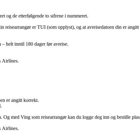
t og de etterfølgende to sifrene i nummeret.
in reisearrangør er TUI (som opplyst), og at avreisedatoen din er angitt
– helt inntil 180 dager før avreise.
 Airlines.
en er angitt korrekt.
.
n. Og med Ving som reisearrangør kan du logge deg inn og bestille plasse
 Airlines.