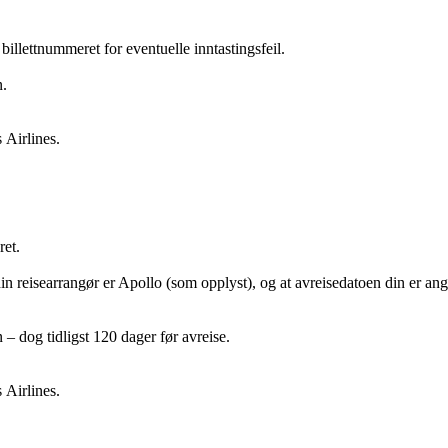
billettnummeret for eventuelle inntastingsfeil.
n.
 Airlines.
et.
in reisearrangør er Apollo (som opplyst), og at avreisedatoen din er angi
 – dog tidligst 120 dager før avreise.
 Airlines.