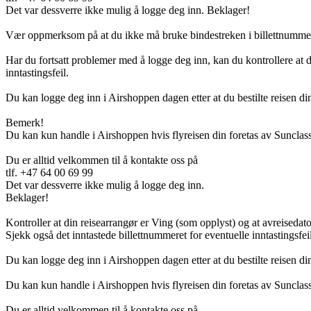
Det var dessverre ikke mulig å logge deg inn. Beklager!
Vær oppmerksom på at du ikke må bruke bindestreken i billettnummere
Har du fortsatt problemer med å logge deg inn, kan du kontrollere at d
inntastingsfeil.
Du kan logge deg inn i Airshoppen dagen etter at du bestilte reisen din 
Bemerk!
Du kan kun handle i Airshoppen hvis flyreisen din foretas av Sunclass
Du er alltid velkommen til å kontakte oss på
tlf. +47 64 00 69 99
Det var dessverre ikke mulig å logge deg inn.
Beklager!
Kontroller at din reisearrangør er Ving (som opplyst) og at avreisedato
Sjekk også det inntastede billettnummeret for eventuelle inntastingsfeil
Du kan logge deg inn i Airshoppen dagen etter at du bestilte reisen di
Du kan kun handle i Airshoppen hvis flyreisen din foretas av Sunclass
Du er alltid velkommen til å kontakte oss på