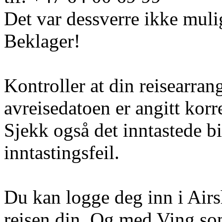
Det var dessverre ikke muli
Beklager!
Kontroller at din reisearran
avreisedatoen er angitt korr
Sjekk også det inntastede b
inntastingsfeil.
Du kan logge deg inn i Airs
reisen din. Og med Ving so