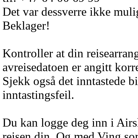
Det var dessverre ikke muli
Beklager!
Kontroller at din reisearran
avreisedatoen er angitt korr
Sjekk også det inntastede b
inntastingsfeil.
Du kan logge deg inn i Airs
reisen din. Og med Ving so