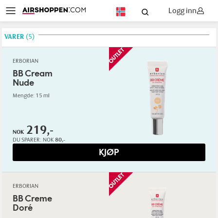
Logg inn
NO
VARER
5
ERBORIAN
BB Cream
Nude
Mengde: 15 ml
219,-
NOK
DU SPARER:
NOK
80,-
KJØP
ERBORIAN
BB Creme
Doré