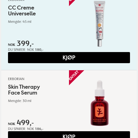
CC Creme
Universelle
Mengde: 45 ml
399,-
NOK
DU SPARER:
NOK
180,-
KJØP
ERBORIAN
Skin Therapy
Face Serum
Mengde: 30 ml
499,-
NOK
DU SPARER:
NOK
186,-
KJØP