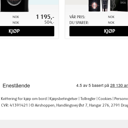
1 195,-
VÅR PRIS:
NOK
NOK
504,-
DU SPARER:
NOK
NOK
KJØP
KJØP
Kvittering for kjøp om bord
Kjøpsbetingelser
Tollregler
Cookies
Personv
CVR: 41391421
© Airshoppen
, Handlingsvej Øst 7, Hangar 276, 2791 Dra