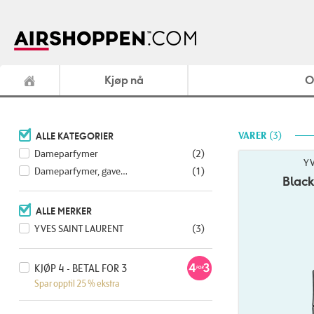
Kjøp nå
O
VARER
3
ALLE KATEGORIER
Dameparfymer
(2)
YV
Dameparfymer, gave
…
(1)
Black
ALLE MERKER
YVES SAINT LAURENT
(3)
KJØP 4 - BETAL FOR 3
Spar opptil 25 % ekstra