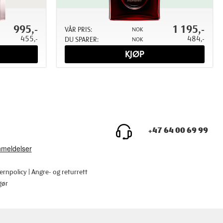
995,-
1 195,-
VÅR PRIS:
NOK
455,-
484,-
DU SPARER:
NOK
KJØP
+47 64 00 69 99
ernpolicy
Angre- og returrett
gør