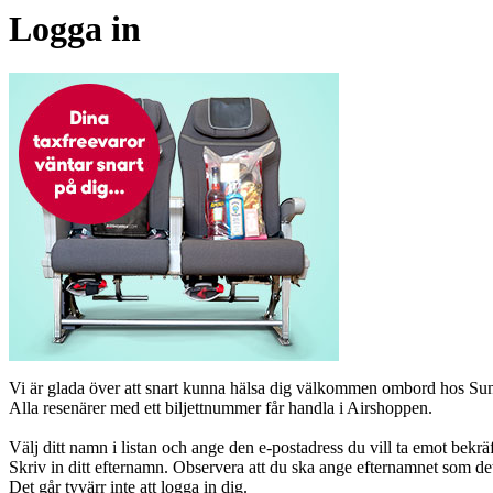
Logga in
Vi är glada över att snart kunna hälsa dig välkommen ombord hos Suncl
Alla resenärer med ett biljettnummer får handla i Airshoppen.
Välj ditt namn i listan och ange den e-postadress du vill ta emot bekräft
Skriv in ditt efternamn. Observera att du ska ange efternamnet som det
Det går tyvärr inte att logga in dig.