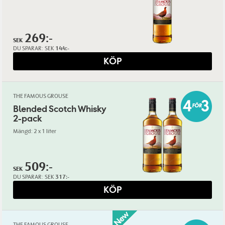
269:-
SEK
DU SPARAR:
SEK
144:-
KÖP
THE FAMOUS GROUSE
Blended Scotch Whisky
2-pack
Mängd: 2 x 1 liter
509:-
SEK
DU SPARAR:
SEK
317:-
KÖP
THE FAMOUS GROUSE