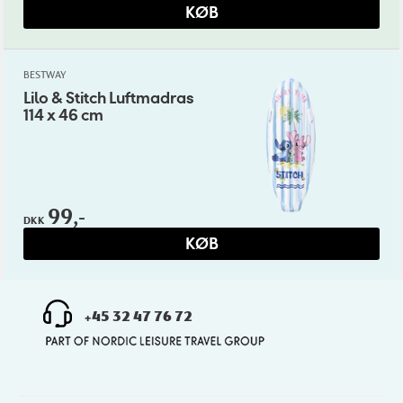
KØB
BESTWAY
Lilo & Stitch Luftmadras
114 x 46 cm
99,-
DKK
KØB
+45 32 47 76 72