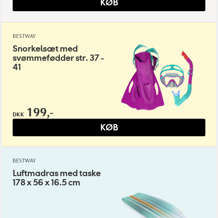
KØB
BESTWAY
Snorkelsæt med
svømmefødder str. 37 -
41
199,-
DKK
KØB
BESTWAY
Luftmadras med taske
178 x 56 x 16.5 cm