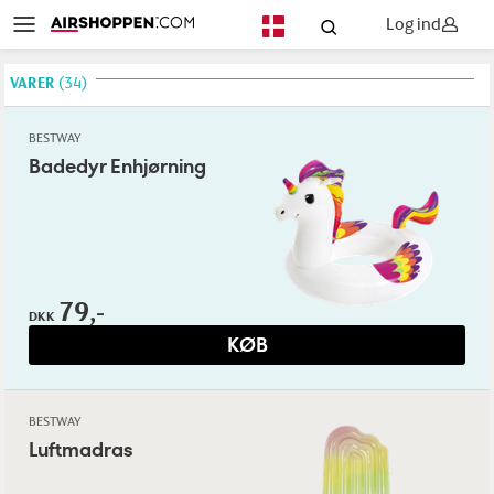
Log ind
DA
VARER
34
BESTWAY
Badedyr Enhjørning
79,-
DKK
KØB
BESTWAY
Luftmadras