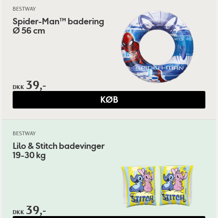
BESTWAY
Spider-Man™ badering
Ø 56 cm
39,-
DKK
KØB
BESTWAY
Lilo & Stitch badevinger
19-30 kg
39,-
DKK