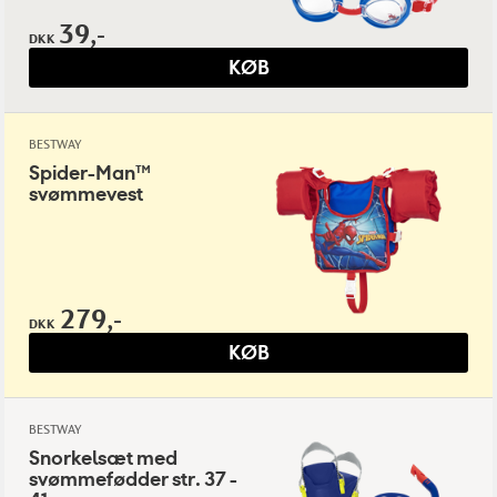
39,-
DKK
KØB
BESTWAY
Spider-Man™
svømmevest
279,-
DKK
KØB
BESTWAY
Snorkelsæt med
svømmefødder str. 37 -