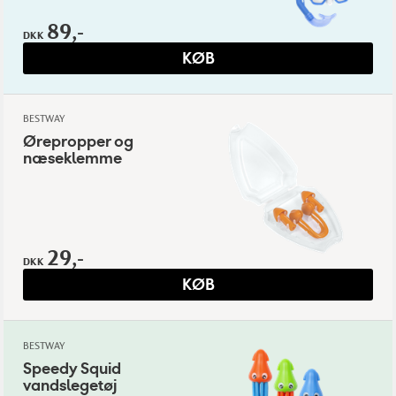
89,-
DKK
KØB
BESTWAY
Ørepropper og
næseklemme
29,-
DKK
KØB
BESTWAY
Speedy Squid
vandslegetøj