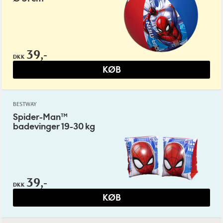
39,-
DKK
KØB
BESTWAY
Spider-Man™
badevinger 19-30 kg
39,-
DKK
KØB