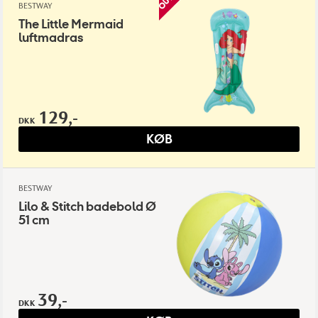
BESTWAY
The Little Mermaid
luftmadras
129,-
DKK
KØB
BESTWAY
Lilo & Stitch badebold Ø
51 cm
39,-
DKK