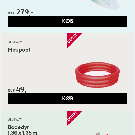
279,-
DKK
KØB
BESTWAY
Mini pool
49,-
DKK
KØB
BESTWAY
Badedyr
1.36 x 1.35 m