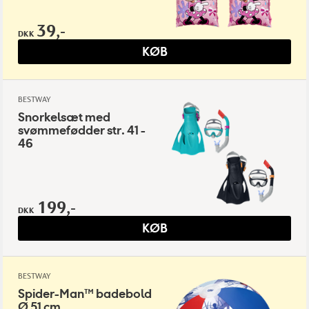
39,-
DKK
KØB
BESTWAY
Snorkelsæt med
svømmefødder str. 41 -
46
199,-
DKK
KØB
BESTWAY
Spider-Man™ badebold
Ø 51 cm