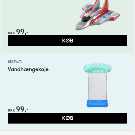
99,-
DKK
KØB
BESTWAY
Vandhængekøje
99,-
DKK
KØB