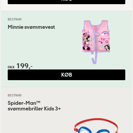
BESTWAY
Minnie svømmevest
199,-
DKK
KØB
BESTWAY
Spider-Man™
svømmebriller Kids 3+