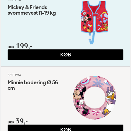
Mickey & Friends
svømmevest 11-19 kg
199,-
DKK
KØB
BESTWAY
Minnie badering Ø 56
cm
39,-
DKK
KØB