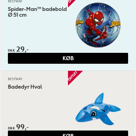
BESTWAY
Spider-Man™ badebold
Ø 51 cm
29,-
DKK
KØB
BESTWAY
Badedyr Hval
99,-
DKK
KØB