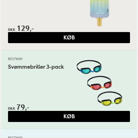
129,-
DKK
KØB
BESTWAY
Svømmebriller 3-pack
79,-
DKK
KØB
BESTWAY