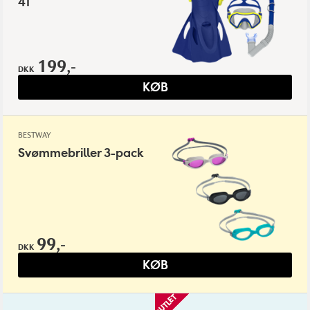
41
199,-
DKK
KØB
BESTWAY
Svømmebriller 3-pack
99,-
DKK
KØB