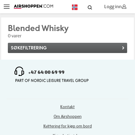
Logg inn
NO
Blended Whisky
0 varer
SØKEFILTRERING
+47 64 00 69 99
Kontakt
Om Airshoppen
Kvittering for kjøp om bord