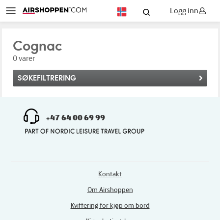
Logg inn
NO
Cognac
0 varer
SØKEFILTRERING
+47 64 00 69 99
Kontakt
Om Airshoppen
Kvittering for kjøp om bord