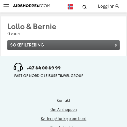
Logg inn
NO
Lollo & Bernie
0 varer
SØKEFILTRERING
+47 64 00 69 99
Kontakt
Om Airshoppen
Kvittering for kjøp om bord