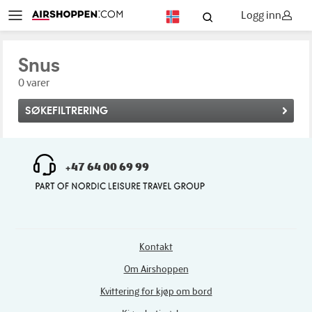
Logg inn
NO
Snus
0 varer
SØKEFILTRERING
+47 64 00 69 99
Kontakt
Om Airshoppen
Kvittering for kjøp om bord