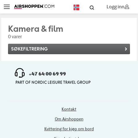
Logg inn
NO
Kamera & film
0 varer
SØKEFILTRERING
+47 64 00 69 99
Kontakt
Om Airshoppen
Kvittering for kjøp om bord