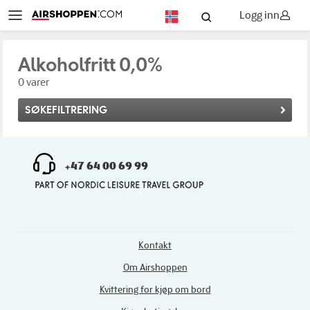
Logg inn
NO
Alkoholfritt 0,0%
0 varer
SØKEFILTRERING
+47 64 00 69 99
Kontakt
Om Airshoppen
Kvittering for kjøp om bord