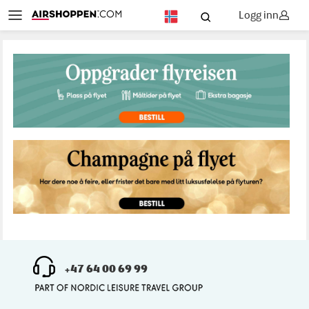
Logg inn
NO
+47 64 00 69 99