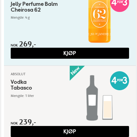
Jelly Perfume Balm
Cheirosa 62
Mengde: 4 g
269,-
NOK
KJØP
ABSOLUT
Vodka
Tabasco
Mengde: 1 liter
239,-
NOK
KJØP