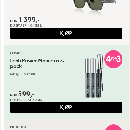
1 399,-
NOK
DU SPARER:
NOK
381,-
KJØP
CLINIQUE
Lash Power Mascara 3-
pack
Mengde: 3 x 6 ml
599,-
NOK
DU SPARER:
NOK
238,-
KJØP
BIOTHERM