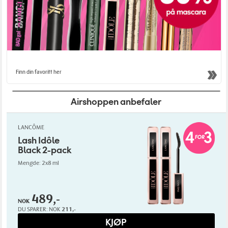
Finn din favoritt her
Airshoppen anbefaler
LANCÔME
Lash Idôle
Black 2-pack
Mengde: 2x8 ml
489,-
NOK
DU SPARER:
NOK
211,-
KJØP