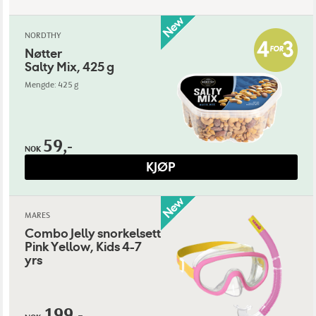
NORDTHY
Nøtter
Salty Mix, 425 g
Mengde: 425 g
59,-
NOK
KJØP
MARES
Combo Jelly snorkelsett
Pink Yellow, Kids 4-7
yrs
199,-