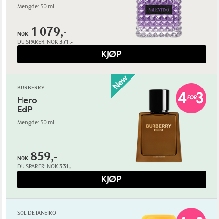
Mengde: 50 ml
1 079,-
NOK
DU SPARER:
NOK
371,-
KJØP
BURBERRY
Hero
EdP
Mengde: 50 ml
859,-
NOK
DU SPARER:
NOK
331,-
KJØP
SOL DE JANEIRO