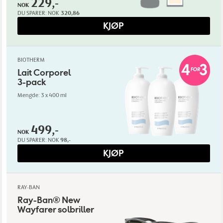
229,-
NOK
DU SPARER:
NOK
320,86
KJØP
BIOTHERM
Lait Corporel
3-pack
Mengde: 3 x 400 ml
499,-
NOK
DU SPARER:
NOK
98,-
KJØP
RAY-BAN
Ray-Ban® New
Wayfarer solbriller