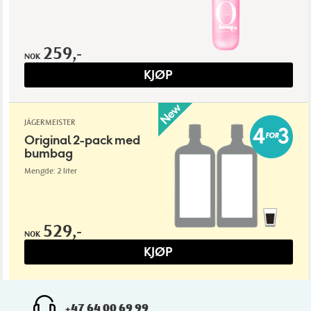
259,-
NOK
KJØP
JÄGERMEISTER
Original 2-pack med
bumbag
Mengde: 2 liter
529,-
NOK
KJØP
+47 64 00 69 99