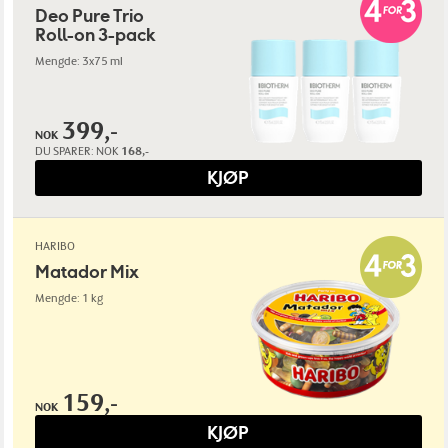
Deo Pure Trio
Roll-on 3-pack
Mengde: 3x75 ml
399,-
NOK
DU SPARER:
NOK
168,-
KJØP
HARIBO
Matador Mix
Mengde: 1 kg
159,-
NOK
KJØP