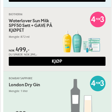
BIOTHERM
Waterlover Sun Milk
SPF50 Sett + GAVE PÅ
KJØPET
Mengde: 872 ml
499,-
NOK
DU SPARER:
NOK
291,-
KJØP
BOMBAY SAPPHIRE
London Dry Gin
Mengde: 1 liter