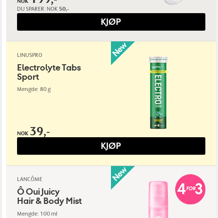
NOK
DU SPARER:
NOK
50,-
KJØP
LINUSPRO
Electrolyte Tabs
Sport
Mengde: 80 g
39,-
NOK
KJØP
LANCÔME
Ô Oui Juicy
Hair & Body Mist
Mengde: 100 ml