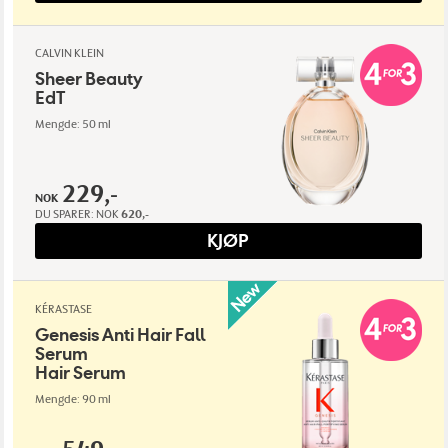
CALVIN KLEIN
Sheer Beauty
EdT
Mengde: 50 ml
229,-
NOK
DU SPARER:
NOK
620,-
KJØP
KÉRASTASE
Genesis Anti Hair Fall
Serum
Hair Serum
Mengde: 90 ml