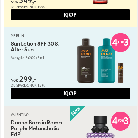
549,-
NOK
DU SPARER:
NOK
190,-
KJØP
PIZ BUIN
Sun Lotion SPF 30 &
After Sun
Mengde: 2x200+5 ml
299,-
NOK
DU SPARER:
NOK
159,-
KJØP
VALENTINO
Donna Born in Roma
Purple Melancholia
EdP