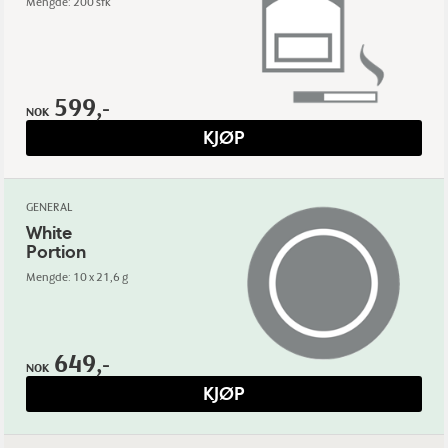
Mengde: 200 stk
599,-
NOK
KJØP
GENERAL
White
Portion
Mengde: 10 x 21,6 g
649,-
NOK
KJØP