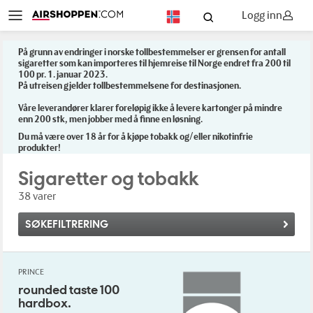
Logg inn
NO
På grunn av endringer i norske tollbestemmelser er grensen for antall
sigaretter som kan importeres til hjemreise til Norge endret fra 200 til
100 pr. 1. januar 2023.
På utreisen gjelder tollbestemmelsene for destinasjonen.
Våre leverandører klarer foreløpig ikke å levere kartonger på mindre
enn 200 stk, men jobber med å finne en løsning.
Du må være over 18 år for å kjøpe tobakk og/eller nikotinfrie
produkter!
Sigaretter og tobakk
38 varer
SØKEFILTRERING
PRINCE
rounded taste 100
hardbox.