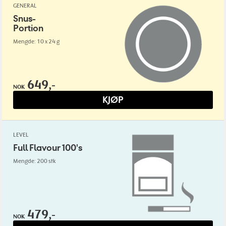
GENERAL
Snus-
Portion
Mengde: 10 x 24 g
649,-
NOK
KJØP
LEVEL
Full Flavour 100's
Mengde: 200 stk
479,-
NOK