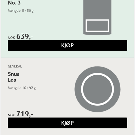
No. 3
Mengde: 5 x 50 g
639,-
NOK
KJØP
GENERAL
Snus
Løs
Mengde: 10 x 42 g
719,-
NOK
KJØP