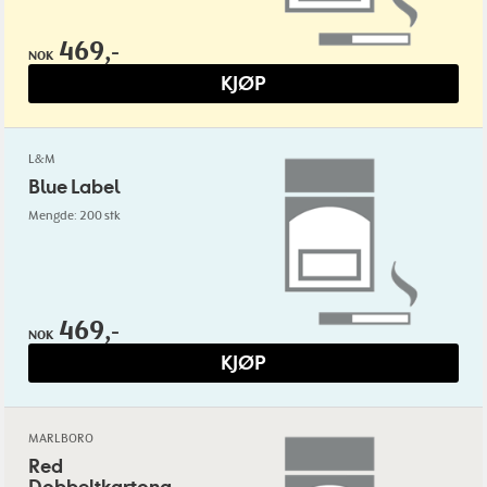
469,-
NOK
KJØP
L&M
Blue Label
Mengde: 200 stk
469,-
NOK
KJØP
MARLBORO
Red
Dobbeltkartong.