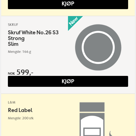
KJØP
SKRUF
Skruf White No.26 S3
Strong
Slim
Mengde: 166 g
599,-
NOK
KJØP
L&M
Red Label
Mengde: 200 stk