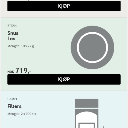
KJØP
ETTAN
Snus
Løs
Mengde: 10 x 42 g
719,-
NOK
KJØP
CAMEL
Filters
Mengde: 2 x 200 stk.