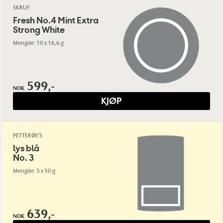
SKRUF
Fresh No.4 Mint Extra
Strong White
Mengde: 10 x 16,6 g
599,-
NOK
KJØP
PETTERØE'S
lys blå
No. 3
Mengde: 5 x 50 g
639,-
NOK