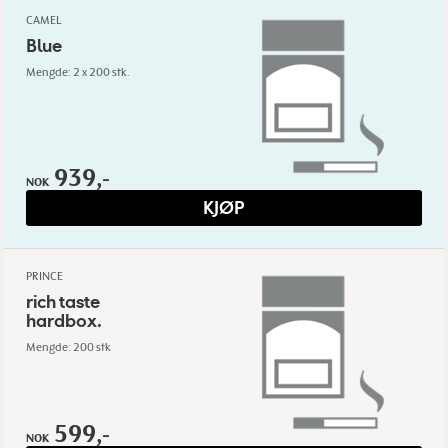
CAMEL
Blue
Mengde: 2 x 200 stk.
939,-
NOK
KJØP
PRINCE
rich taste
hardbox.
Mengde: 200 stk
599,-
NOK