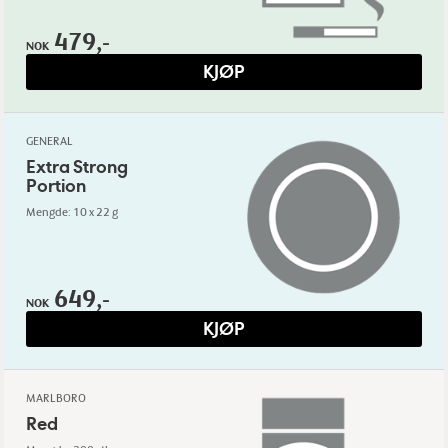
479,-
NOK
KJØP
GENERAL
Extra Strong
Portion
Mengde: 10 x 22 g
649,-
NOK
KJØP
MARLBORO
Red