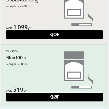
Mengde: 2 x 200 stk.
1 099,-
NOK
KJØP
WINSTON
Blue 100's
Mengde: 200 stk
519,-
NOK
KJØP