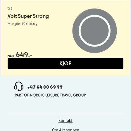
G.3
Volt Super Strong
Mengde: 10 x 16,6 g
649,-
NOK
KJØP
+47 64 00 69 99
Kontakt
Om Airshoppen