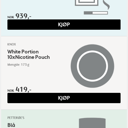
939,-
NOK
KJØP
KNOX
White Portion
10xNicotine Pouch
Mengde: 173 g
419,-
NOK
KJØP
PETTERØE'S
Blå