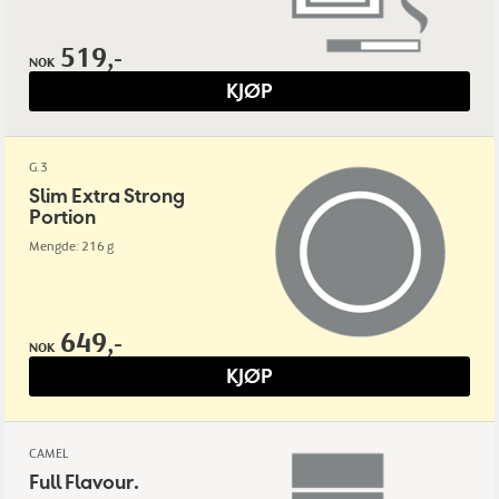
519,-
NOK
KJØP
G.3
Slim Extra Strong
Portion
Mengde: 216 g
649,-
NOK
KJØP
CAMEL
Full Flavour.