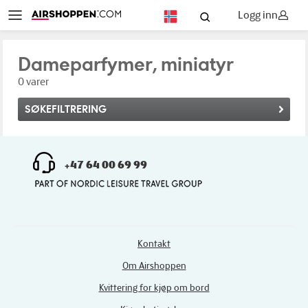
Logg inn
NO
Dameparfymer, miniatyr
0 varer
SØKEFILTRERING
+47 64 00 69 99
Kontakt
Om Airshoppen
Kvittering for kjøp om bord