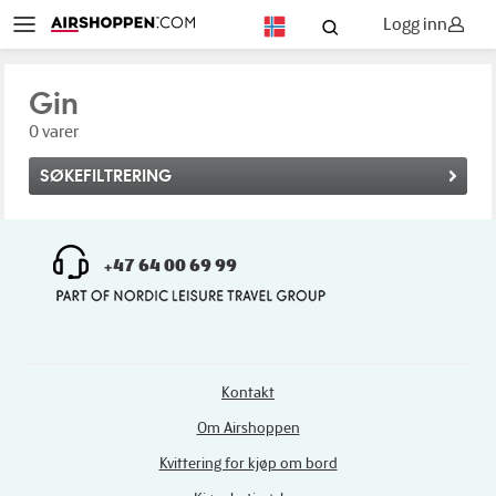
Logg inn
NO
Gin
0 varer
SØKEFILTRERING
+47 64 00 69 99
Kontakt
Om Airshoppen
Kvittering for kjøp om bord