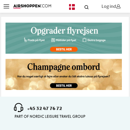
Log ind
DA
+45 32 47 76 72