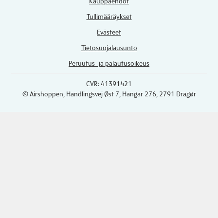
Kauppaehdot
Tullimääräykset
Evästeet
Tietosuojalausunto
Peruutus- ja palautusoikeus
CVR: 41391421
© Airshoppen
, Handlingsvej Øst 7, Hangar 276, 2791 Dragør