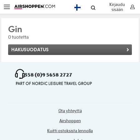
Kirjaudu
FI
sisään
Gin
0 tuotetta
HAKUSUODATUS
+358 (0)9 5658 2727
Ota yhteyttä
Airshoppen
Kuitti ostoksista lennolla