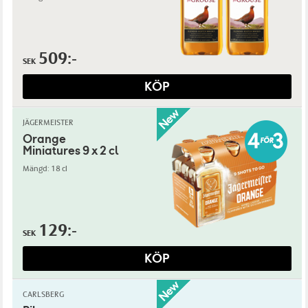
509:-
SEK
KÖP
JÄGERMEISTER
Orange
Miniatures 9 x 2 cl
Mängd: 18 cl
129:-
SEK
KÖP
CARLSBERG