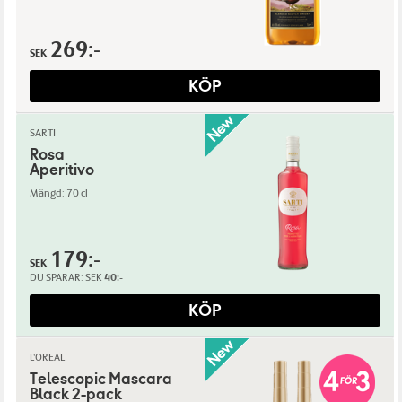
269:-
SEK
KÖP
SARTI
Rosa
Aperitivo
Mängd: 70 cl
179:-
SEK
DU SPARAR:
SEK
40:-
KÖP
L'OREAL
Telescopic Mascara
Black 2-pack