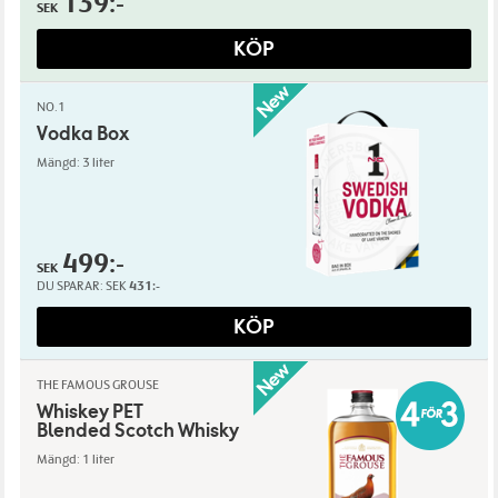
139:-
SEK
KÖP
NO.1
Vodka Box
Mängd: 3 liter
499:-
SEK
DU SPARAR:
SEK
431:-
KÖP
THE FAMOUS GROUSE
Whiskey PET
Blended Scotch Whisky
Mängd: 1 liter