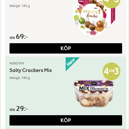
Mängd: 185 g
69:-
SEK
KÖP
NORDTHY
Salty Crackers Mix
Mängd: 180 g
29:-
SEK
KÖP