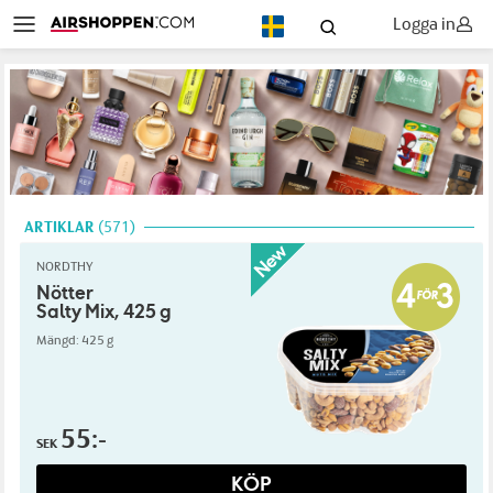
Logga in
SV
ARTIKLAR
571
NORDTHY
Nötter
Salty Mix, 425 g
Mängd: 425 g
55:-
SEK
KÖP