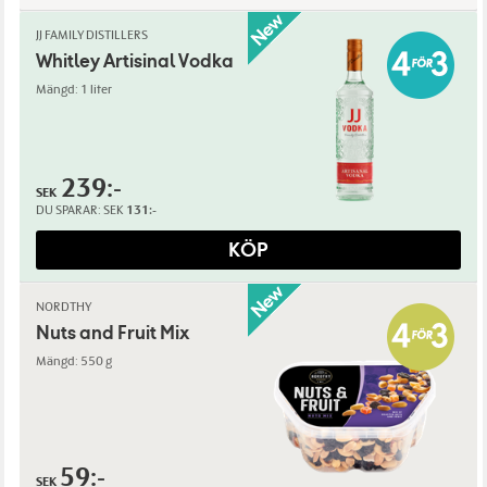
JJ FAMILY DISTILLERS
Whitley Artisinal Vodka
Mängd: 1 liter
239:-
SEK
DU SPARAR:
SEK
131:-
KÖP
NORDTHY
Nuts and Fruit Mix
Mängd: 550 g
59:-
SEK