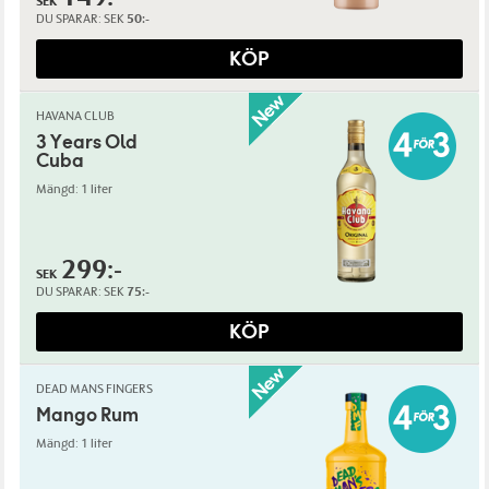
SEK
DU SPARAR:
SEK
50:-
KÖP
HAVANA CLUB
3 Years Old
Cuba
Mängd: 1 liter
299:-
SEK
DU SPARAR:
SEK
75:-
KÖP
DEAD MANS FINGERS
Mango Rum
Mängd: 1 liter