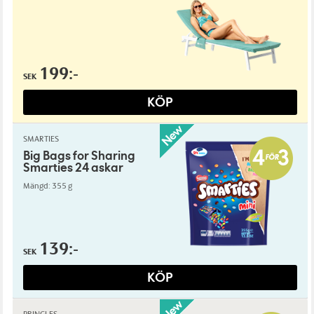
199:-
SEK
KÖP
SMARTIES
Big Bags for Sharing
Smarties 24 askar
Mängd: 355 g
139:-
SEK
KÖP