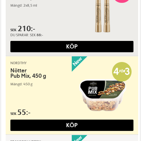
Mängd: 2x8,5 ml
210:-
SEK
DU SPARAR:
SEK
88:-
KÖP
NORDTHY
Nötter
Pub Mix, 450 g
Mängd: 450 g
55:-
SEK
KÖP