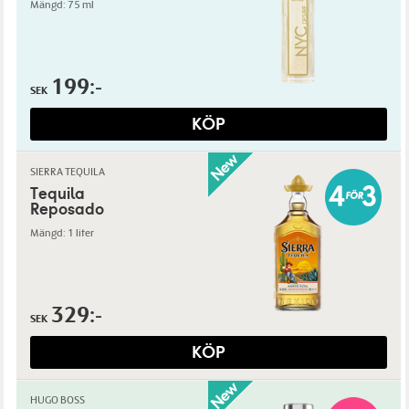
Mängd: 75 ml
199:-
SEK
KÖP
SIERRA TEQUILA
Tequila
Reposado
Mängd: 1 liter
329:-
SEK
KÖP
HUGO BOSS