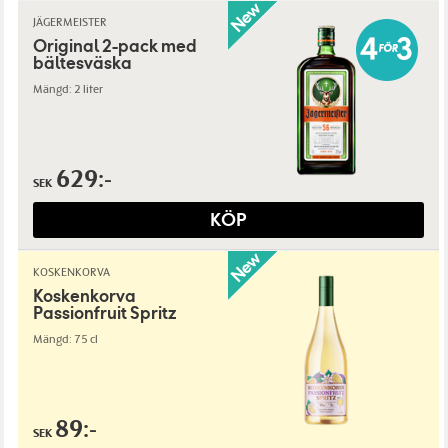
JÄGERMEISTER
Original 2-pack med
bältesväska
Mängd: 2 liter
629:-
SEK
KÖP
KOSKENKORVA
Koskenkorva
Passionfruit Spritz
Mängd: 75 cl
89:-
SEK