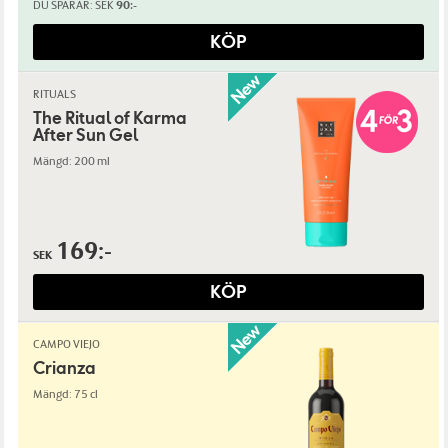
DU SPARAR:
SEK
90:-
KÖP
RITUALS
The Ritual of Karma
After Sun Gel
Mängd: 200 ml
169:-
SEK
KÖP
CAMPO VIEJO
Crianza
Mängd: 75 cl