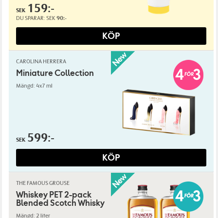
159:-
SEK
DU SPARAR:
SEK
90:-
KÖP
CAROLINA HERRERA
Miniature Collection
Mängd: 4x7 ml
599:-
SEK
KÖP
THE FAMOUS GROUSE
Whiskey PET 2-pack
Blended Scotch Whisky
Mängd: 2 liter