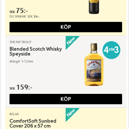
75:-
SEK
DU SPARAR:
SEK
24:-
KÖP
THE FAT TROUT
Blended Scotch Whisky
Speyside
Mängd: 1/2 liter
159:-
SEK
KÖP
RELAX
ComfortSoft Sunbed
Cover 206 x 57 cm