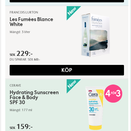
FRANCOIS LURTON
Les Fumées Blance
White
Mängd: 3 liter
229:-
SEK
DU SPARAR:
SEK
60:-
KÖP
CERAVE
Hydrating Sunscreen
Face & Body
SPF 30
Mängd: 177 ml
159:-
SEK