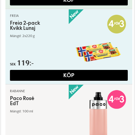
FREIA
Freia 2-pack
Kvikk Lunsj
Mängd: 2x220 g
119:-
SEK
KÖP
RABANNE
Paco Rosé
EdT
Mängd: 100 ml