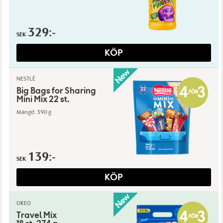
329:-
SEK
KÖP
NESTLÉ
Big Bags for Sharing
Mini Mix 22 st.
Mängd: 390 g
139:-
SEK
KÖP
OREO
Travel Mix