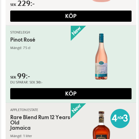
229:-
SEK
KÖP
STONELEIGH
Pinot Rosé
Mängd: 75 cl
99:-
SEK
DU SPARAR:
SEK
30:-
KÖP
APPLETON ESTATE
Rare Blend Rum 12 Years
Old
Jamaica
Mängd: 1 liter