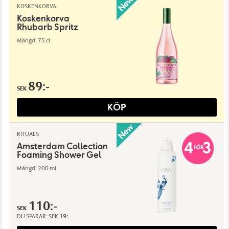
KOSKENKORVA
Koskenkorva
Rhubarb Spritz
Mängd: 75 cl
89:-
SEK
KÖP
RITUALS
Amsterdam Collection
Foaming Shower Gel
Mängd: 200 ml
110:-
SEK
DU SPARAR:
SEK
19:-