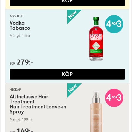
KÖP
ABSOLUT
Vodka
Tabasco
Mängd: 1 liter
279:-
SEK
KÖP
HICKAP
All Inclusive Hair
Treatment
Hair Treatment Leave-in
Spray
Mängd: 100 ml
149:-