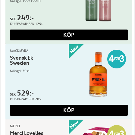
Mängd: 100+100 ml
249:-
SEK
DU SPARAR:
SEK
129:-
KÖP
MACKMYRA
Svensk Ek
Sweden
Mängd: 70 cl
529:-
SEK
DU SPARAR:
SEK
70:-
KÖP
MERCI
Merci Lovelies