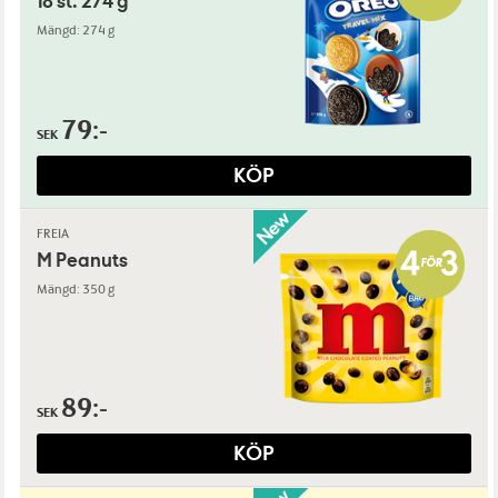
18 st. 274 g
Mängd: 274 g
79:-
SEK
KÖP
FREIA
M Peanuts
Mängd: 350 g
89:-
SEK
KÖP