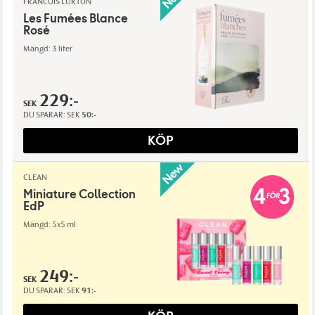
FRANCOIS LURTON
Les Fumées Blance
Rosé
Mängd: 3 liter
229:-
SEK
DU SPARAR:
SEK
50:-
KÖP
CLEAN
Miniature Collection
EdP
Mängd: 5x5 ml
249:-
SEK
DU SPARAR:
SEK
91:-