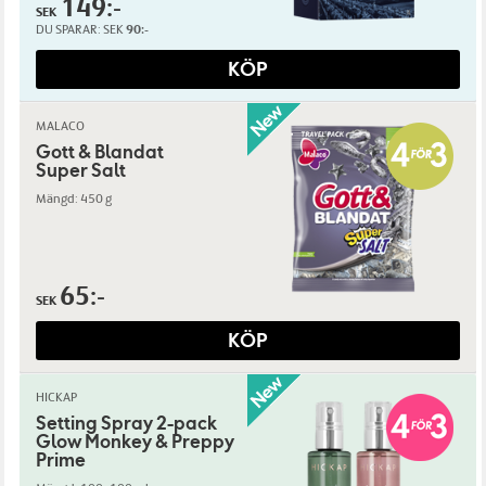
149:-
SEK
DU SPARAR:
SEK
90:-
KÖP
MALACO
Gott & Blandat
Super Salt
Mängd: 450 g
65:-
SEK
KÖP
HICKAP
Setting Spray 2-pack
Glow Monkey & Preppy
Prime