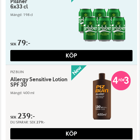
Pilsner
6x33 cl
Mängd: 198 cl
79:-
SEK
KÖP
PIZ BUIN
Allergy Sensitive Lotion
SPF 30
Mängd: 400 ml
239:-
SEK
DU SPARAR:
SEK
279:-
KÖP