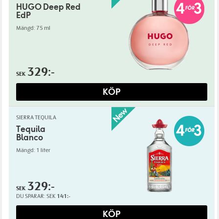
HUGO Deep Red
EdP
Mängd: 75 ml
329:-
SEK
KÖP
SIERRA TEQUILA
Tequila
Blanco
Mängd: 1 liter
329:-
SEK
DU SPARAR:
SEK
141:-
KÖP