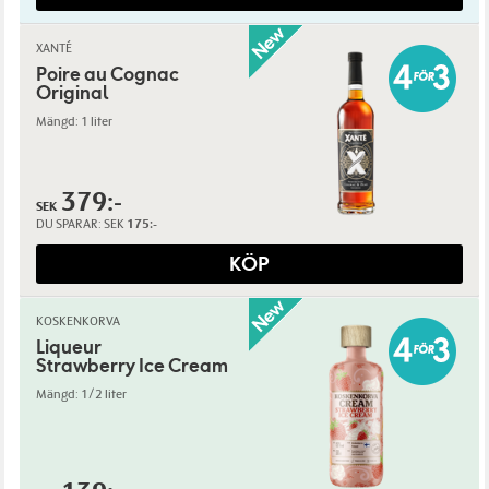
XANTÉ
Poire au Cognac
Original
Mängd: 1 liter
379:-
SEK
DU SPARAR:
SEK
175:-
KÖP
KOSKENKORVA
Liqueur
Strawberry Ice Cream
Mängd: 1/2 liter