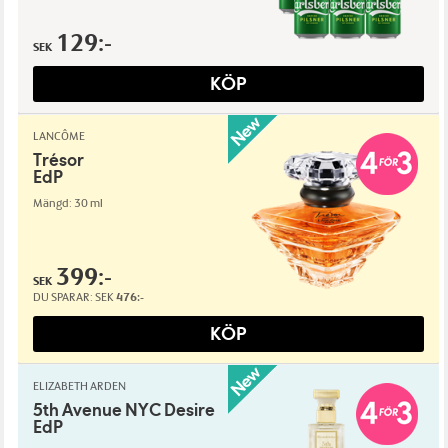
129:-
SEK
KÖP
LANCÔME
Trésor
EdP
Mängd: 30 ml
399:-
SEK
DU SPARAR:
SEK
476:-
KÖP
ELIZABETH ARDEN
5th Avenue NYC Desire
EdP