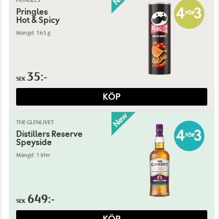
PRINGLES
Pringles
Hot & Spicy
Mängd: 165 g
35:-
SEK
KÖP
THE GLENLIVET
Distillers Reserve
Speyside
Mängd: 1 liter
649:-
SEK
KÖP