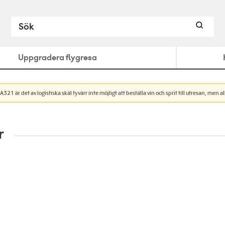
Uppgradera flygresa
1 är det av logistiska skäl tyvärr inte möjligt att beställa vin och sprit till utresan, men a
r