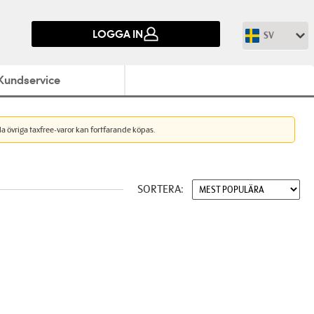
LOGGA IN
SV
Kundservice
lla övriga taxfree-varor kan fortfarande köpas.
SORTERA: