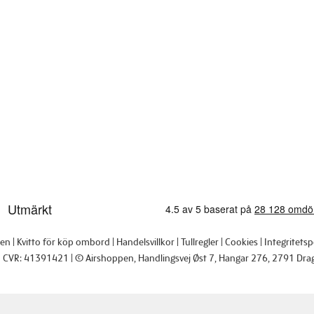
pen
Kvitto för köp ombord
Handelsvillkor
Tullregler
Cookies
Integritetsp
CVR: 41391421
© Airshoppen
, Handlingsvej Øst 7, Hangar 276, 2791 Dra