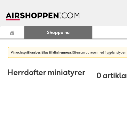
Shoppa nu
Vin och sprit kan beställas till din hemresa.
Eftersom du reser med flygplanstypen A32
Herrdofter miniatyrer
0
artikla