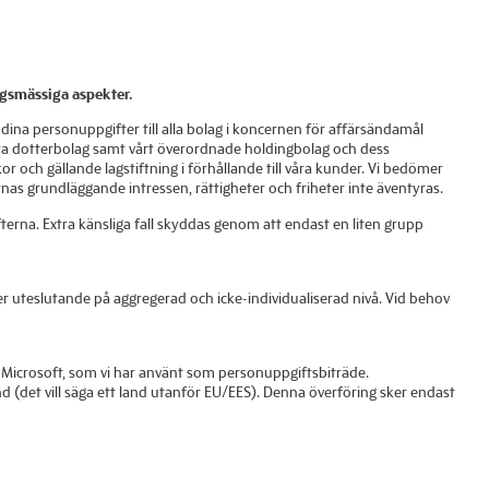
ngsmässiga aspekter
.
dina personuppgifter till alla bolag i koncernen för affärsändamål
åra dotterbolag samt vårt överordnade holdingbolag och dess
or och gällande lagstiftning i förhållande till våra kunder. Vi bedömer
rnas grundläggande intressen, rättigheter och friheter inte äventyras.
fterna. Extra känsliga fall skyddas genom att endast en liten grupp
er uteslutande på aggregerad och icke-individualiserad nivå. Vid behov
 Microsoft, som vi har använt som personuppgiftsbiträde.
nd (det vill säga ett land utanför EU/EES). Denna överföring sker endast