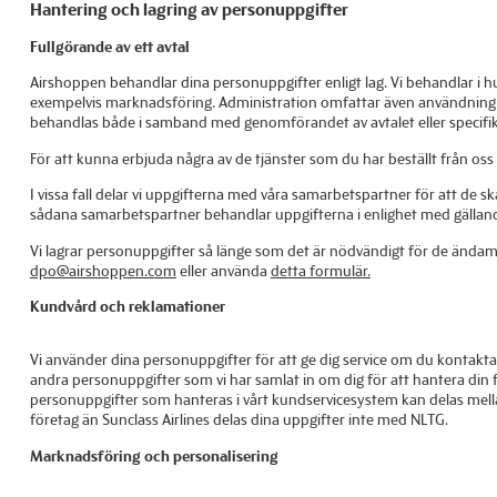
Hantering och lagring av personuppgifter
Fullgörande av ett avtal
Airshoppen behandlar dina personuppgifter enligt lag. Vi behandlar i huvu
exempelvis marknadsföring. Administration omfattar även användning av 
behandlas både i samband med genomförandet av avtalet eller specifikt
För att kunna erbjuda några av de tjänster som du har beställt från oss
I vissa fall delar vi uppgifterna med våra samarbetspartner för att de sk
sådana samarbetspartner behandlar uppgifterna i enlighet med gälland
Vi lagrar personuppgifter så länge som det är nödvändigt för de ändamål
dpo@airshoppen.com
eller använda
detta formulär.
Kundvård och reklamationer
Vi använder dina personuppgifter för att ge dig service om du kontakt
andra personuppgifter som vi har samlat in om dig för att hantera din fr
personuppgifter som hanteras i vårt kundservicesystem kan delas mella
företag än Sunclass Airlines delas dina uppgifter inte med NLTG.
Marknadsföring och personalisering