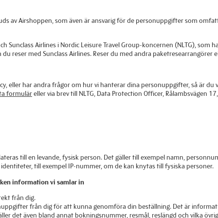
juds av Airshoppen, som även är ansvarig för de personuppgifter som omfat
ch Sunclass Airlines i Nordic Leisure Travel Group-koncernen (NLTG), som 
 om du reser med Sunclass Airlines. Reser du med andra paketresearrangörer e
y, eller har andra frågor om hur vi hanterar dina personuppgifter, så är
ta formulär
eller via brev till NLTG, Data Protection Officer, Rålambsvägen 1
relateras till en levande, fysisk person. Det gäller till exempel namn, perso
entiteter, till exempel IP-nummer, om de kan knytas till fysiska personer.
ken information vi samlar in
ekt från dig.
sonuppgifter från dig för att kunna genomföra din beställning. Det är inform
äller det även bland annat bokningsnummer, resmål, reslängd och vilka övri