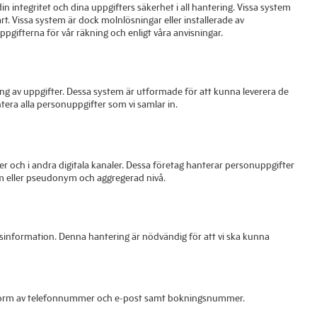
in integritet och dina uppgifters säkerhet i all hantering. Vissa system
art. Vissa system är dock molnlösningar eller installerade av
ppgifterna för vår räkning och enligt våra anvisningar.
ing av uppgifter. Dessa system är utformade för att kunna leverera de
era alla personuppgifter som vi samlar in.
 och i andra digitala kanaler. Dessa företag hanterar personuppgifter
ym eller pseudonym och aggregerad nivå.
gsinformation. Denna hantering är nödvändig för att vi ska kunna
er i form av telefonnummer och e-post samt bokningsnummer.