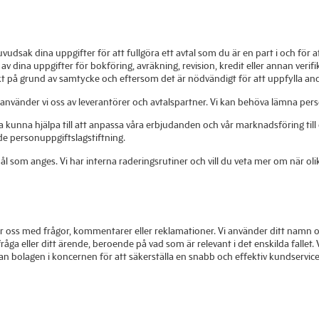
dsak dina uppgifter för att fullgöra ett avtal som du är en part i och för at
dina uppgifter för bokföring, avräkning, revision, kredit eller annan veri
 på grund av samtycke och eftersom det är nödvändigt för att uppfylla andr
 använder vi oss av leverantörer och avtalspartner. Vi kan behöva lämna perso
a kunna hjälpa till att anpassa våra erbjudanden och vår marknadsföring till d
e personuppgiftslagstiftning.
 som anges. Vi har interna raderingsrutiner och vill du veta mer om när oli
ar oss med frågor, kommentarer eller reklamationer. Vi använder ditt namn o
åga eller ditt ärende, beroende på vad som är relevant i det enskilda fallet. 
n bolagen i koncernen för att säkerställa en snabb och effektiv kundservic