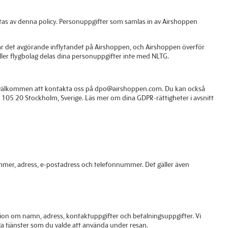
tas av denna policy. Personuppgifter som samlas in av Airshoppen
har det avgörande inflytandet på Airshoppen, och Airshoppen överför
ller flygbolag delas dina personuppgifter inte med NLTG.
 du välkommen att kontakta oss på dpo@airshoppen.com. Du kan också
7, 105 20 Stockholm, Sverige. Läs mer om dina GDPR-rättigheter i avsnitt
nnummer, adress, e-postadress och telefonnummer. Det gäller även
ation om namn, adress, kontaktuppgifter och betalningsuppgifter. Vi
ga tjänster som du valde att använda under resan.