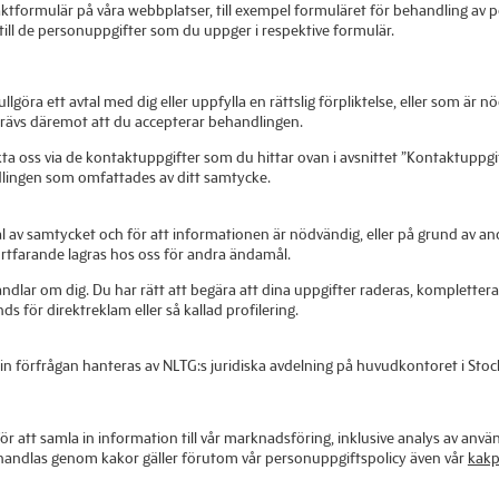
aktformulär på våra webbplatser, till exempel formuläret för behandling av p
till de personuppgifter som du uppger i respektive formulär.
öra ett avtal med dig eller uppfylla en rättslig förpliktelse, eller som är nö
krävs däremot att du accepterar behandlingen.
ta oss via de kontaktuppgifter som du hittar ovan i avsnittet ”Kontaktuppgif
lingen som omfattades av ditt samtycke.
 samtycket och för att informationen är nödvändig, eller på grund av andr
rtfarande lagras hos oss för andra ändamål.
handlar om dig. Du har rätt att begära att dina uppgifter raderas, komplettera
s för direktreklam eller så kallad profilering.
. Din förfrågan hanteras av NLTG:s juridiska avdelning på huvudkontoret i St
ör att samla in information till vår marknadsföring, inklusive analys av anv
handlas genom kakor gäller förutom vår personuppgiftspolicy även vår
kakp