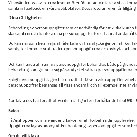
Vi använder oss av externa leverantörer för att administrera vissa kont
samla in feedback om våra webbplatser. Dessa leverantörer får tillgång 
Dina rättigheter
Behandling av personuppgifter som är nödvändig för att vi ska kunna fullg
ska samla in och hantera dina personuppgifter för ett annat ändamål 
Du kan när som helst välja att återkalla ditt samtycke genom att kontak
samtycke kommer vi att radera personuppgifterna och avbryta behand
Det kan hända att samma personuppgifter behandlas både på grundval av
behandling som grundar sig på samtycket så kan personuppgifterna fo
Enligt personuppgiftslagen har du rätt att få veta vilka uppgifter vi be
personuppgifter begränsas till vissa ändamål och till exempel inte använd
Kontakta oss
här
för att utöva dina rättigheter i förhållande till GDPR
Kakor
På Airshoppen.com använder vi kakor för att förbättra din upplevelse, f
Uppgifterna lagras anonymt. För hantering av personuppgifter som be
Om du vill klaga