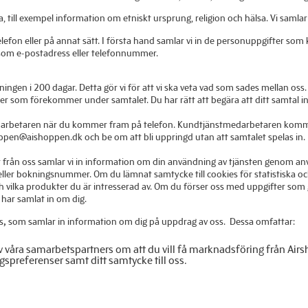
a, till exempel information om etniskt ursprung, religion och hälsa. Vi samlar
elefon eller på annat sätt. I första hand samlar vi in de personuppgifter som
såsom e-postadress eller telefonnummer.
pelningen i 200 dagar. Detta gör vi för att vi ska veta vad som sades mellan 
er som förekommer under samtalet. Du har rätt att begära att ditt samtal inte
stmedarbetaren när du kommer fram på telefon. Kundtjänstmedarbetaren komme
hoppen@aishoppen.dk och be om att bli uppringd utan att samtalet spelas in.
er från oss samlar vi in information om din användning av tjänsten genom a
 eller bokningsnummer. Om du lämnat samtycke till cookies för statistiska 
 och vilka produkter du är intresserad av. Om du förser oss med uppgifter som
har samlat in om dig.
s
,
som samlar in information om dig på uppdrag av oss. Dessa omfattar:
 våra samarbetspartners om att du vill få marknadsföring från Air
preferenser samt ditt samtycke till oss.