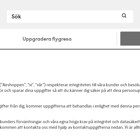
Uppgradera flygresa
shoppen”, ”vi”, ”vår”) respekterar integriteten till våra kunder och besöka
erför och sparar dina uppgifter så att du känner dig säker på att dina person
pgifter från dig, kommer uppgifterna att behandlas i enlighet med denna per
 våra kunders förväntningar och våra egna höga krav på integritet och datasäk
lkommen att kontakta oss med hjälp av kontaktuppgifterna nedan. Vi är allt