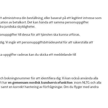
t administrera din beställning, eller baserat på ett legitimt intresse som
fikation av betalkort. Det kan hända att samma personuppgifter
a juridiska skyldigheter.
nuppgifter till dessa för att tjänsten ska kunna utföras.
ig. Vi ingår ett personuppgiftsbiträdesavtal för att säkerställa att
ka uppgifter raderas kan du skicka ett meddelande till
ch bokningsnummer för att identifiera dig. Vi kan också använda alla
Vi har
en gemensam nordisk kundservicefunktion
inom NLTG och alla
e samt en korrekt hantering av förfrågningar. Om du flyger med andra