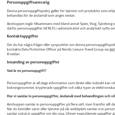
Personuppgiftsansvarig
Denna personuppgiftspolicy gäller för tjänster och produkter som erb
behandlas för de ändamål som anges nedan.
Airshoppen ingår tillsammans med bland annat Spies, Ving, Tjäreborg o
därför personuppgifter till NLTG i administrativt och analytiskt syfte
Kontaktuppgifter
Om du har några frågor eller synpunkter om denna personuppgiftspolic
kontakta Data Protection Officer på Nordic Leisure Travel Group via
det
8 nedan.
Insamling av personuppgifter
Vad är en personuppgift?
Personuppgifter är all slags information som direkt eller indirekt kan 
bokningsnummer, krypterade uppgifter och olika typer av elektroniska id
Hur vi samlar in personuppgifter, ändamål med behandlingen och vil
Airshoppen samlar in personuppgifter på flera sätt, men framför allt dir
När du beställer varor eller tjänster på vår webbplats samlar vi in per
samlar också in uppgifter om din resa. Utöver ovanstående uppgifter g