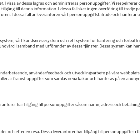
. I vissa av dessa lagras och administreras personuppgifter. Vi respekterar d
llgång till denna information. I dessa fall sker ingen överföring till tredje p
ntören. I dessa fall är leverantören vårt personuppgiftsbiträde och hanterar u
gssystem, vårt kundservicesystem och i ett system för hantering och förbättr
 kundvård i samband med utförandet av dessa tjänster. Dessa system kan hant
vändarbeteende, användarfeedback och utvecklingsarbete på våra webbplatser
äller är främst uppgifter som samlas in via kakor och hanteras på en anon
verantörer har tillgång till personuppgifter såsom namn, adress och betalnin
nder och efter en resa. Dessa leverantörer har tillgång till personuppgift