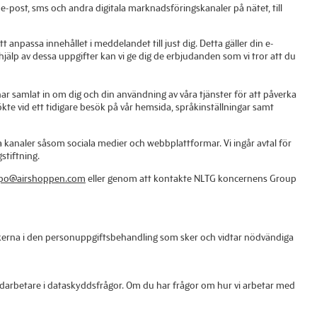
ost, sms och andra digitala marknadsföringskanaler på nätet, till
 anpassa innehållet i meddelandet till just dig. Detta gäller din e-
älp av dessa uppgifter kan vi ge dig de erbjudanden som vi tror att du
ar samlat in om dig och din användning av våra tjänster för att påverka
kte vid ett tidigare besök på vår hemsida, språkinställningar samt
kanaler såsom sociala medier och webbplattformar. Vi ingår avtal för
stiftning.
po@airshoppen.com
eller genom att kontakte NLTG koncernens Group
riskerna i den personuppgiftsbehandling som sker och vidtar nödvändiga
medarbetare i dataskyddsfrågor. Om du har frågor om hur vi arbetar med