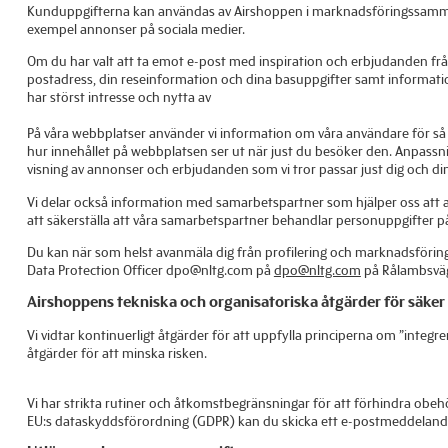
Kunduppgifterna kan användas av Airshoppen i marknadsföringssammanh
exempel annonser på sociala medier.
Om du har valt att ta emot e-post med inspiration och erbjudanden från os
postadress, din reseinformation och dina basuppgifter samt informatio
har störst intresse och nytta av
På våra webbplatser använder vi information om våra användare för så k
hur innehållet på webbplatsen ser ut när just du besöker den. Anpassnin
visning av annonser och erbjudanden som vi tror passar just dig och di
Vi delar också information med samarbetspartner som hjälper oss att 
att säkerställa att våra samarbetspartner behandlar personuppgifter på 
Du kan när som helst avanmäla dig från profilering och marknadsföri
Data Protection Officer dpo@nltg.com på
dpo@nltg.com
på Rålambsväg
Airshoppens tekniska och organisatoriska åtgärder för säker
Vi vidtar kontinuerligt åtgärder för att uppfylla principerna om ”inte
åtgärder för att minska risken.
Vi har strikta rutiner och åtkomstbegränsningar för att förhindra obeh
EU:s dataskyddsförordning (GDPR) kan du skicka ett e-postmeddeland