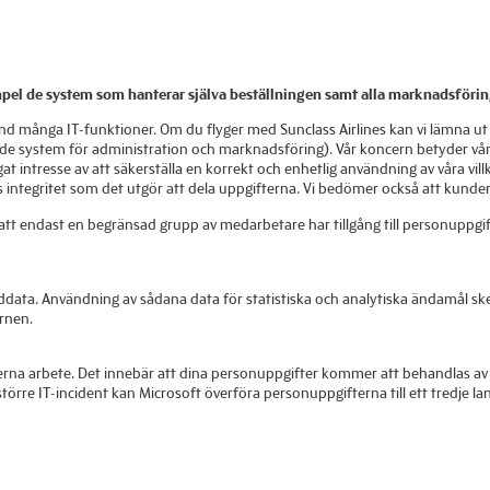
empel de system som hanterar själva beställningen samt alla marknadsföri
nd många IT-funktioner. Om du flyger med Sunclass Airlines kan vi lämna ut 
lade system för administration och marknadsföring). Vår koncern betyder v
t intresse av att säkerställa en korrekt och enhetlig användning av våra villk
rs integritet som det utgör att dela uppgifterna. Vi bedömer också att kunde
er att endast en begränsad grupp av medarbetare har tillgång till personuppgi
nddata. Användning av sådana data för statistiska och analytiska ändamål sk
rnen.
terna arbete. Det innebär att dina personuppgifter kommer att behandlas av
örre IT-incident kan Microsoft överföra personuppgifterna till ett tredje la