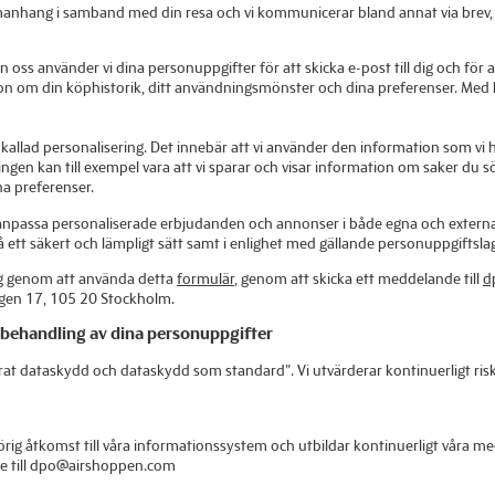
ang i samband med din resa och vi kommunicerar bland annat via brev, e-p
s använder vi dina personuppgifter för att skicka e-post till dig och för att
n om din köphistorik, ditt användningsmönster och dina preferenser. Med hj
allad personalisering. Det innebär att vi använder den information som vi h
gen kan till exempel vara att vi sparar och visar information om saker du sö
na preferenser.
anpassa personaliserade erbjudanden och annonser i både egna och externa 
ett säkert och lämpligt sätt samt i enlighet med gällande personuppgiftslag
ng genom att använda detta
formulär
, genom att skicka ett meddelande till
d
en 17, 105 20 Stockholm.
 behandling av dina personuppgifter
grerat dataskydd och dataskydd som standard”. Vi utvärderar kontinuerligt 
örig åtkomst till våra informationssystem och utbildar kontinuerligt våra 
e till dpo@airshoppen.com