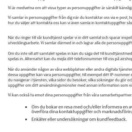
Vi är medvetna om att vissa typer av personuppgifter är särskilt känslig
Vi samlar in personuppgifter från dig när du kontaktar oss via e-post, t
hur du väljer att kontakta oss kan vi även samla in kontaktuppgifter 
När du ringer till vår kundtjänst spelar vi in ditt samtal och sparar ins
utvecklingsarbete. Vi samlar därmed in och lagrar alla de personuppgift
Om du inte vill att samtalet spelas in kan du säga det till kundtjän
spelas in. Alternativt kan du mejla ditt telefonnummer till oss på airs
När du använder någon av våra webbplatser eller andra digitala tjänst
dessa uppgifter kan vara personuppgifter, till exempel ditt IP-nummer
du navigerar i tjänsten, vilka sidor du besöker, vilka sökningar du gör
uppgifter om ditt användningsmönster med annan information som vi 
Vi kan också ta emot dina personuppgifter från våra samarbetspartner
Om du bokar en resa med och/eller informera en av
överföra dina kontaktuppgifter och marknadsförings
Enkäter eller undersökningar om kundfeedback.