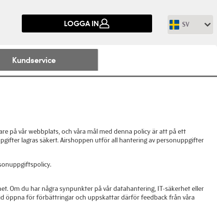
LOGGA IN
SV
Kundservice
re på vår webbplats, och våra mål med denna policy är att på ett
uppgifter lagras säkert. Airshoppen utför all hantering av personuppgifter
sonuppgiftspolicy.
erhet. Om du har några synpunkter på vår datahantering, IT-säkerhet eller
id öppna för förbättringar och uppskattar därför feedback från våra