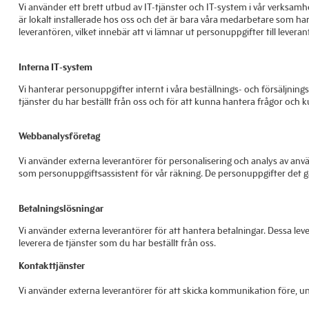
Vi använder ett brett utbud av IT-tjänster och IT-system i vår verksamhet
är lokalt installerade hos oss och det är bara våra medarbetare som har ti
leverantören, vilket innebär att vi lämnar ut personuppgifter till levera
Interna IT-system
Vi hanterar personuppgifter internt i våra beställnings- och försäljnin
tjänster du har beställt från oss och för att kunna hantera frågor och
Webbanalysföretag
Vi använder externa leverantörer för personalisering och analys av an
som personuppgiftsassistent för vår räkning. De personuppgifter det g
Betalningslösningar
Vi använder externa leverantörer för att hantera betalningar. Dessa le
leverera de tjänster som du har beställt från oss.
Kontakttjänster
Vi använder externa leverantörer för att skicka kommunikation före, u