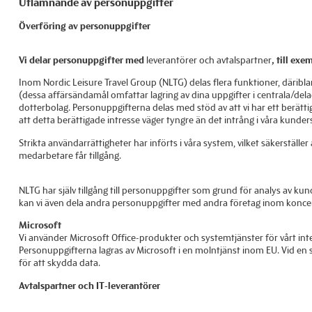
Utlämnande av personuppgifter
Överföring av personuppgifter
Vi delar personuppgifter med
leverantörer och avtalspartner
, till ex
Inom Nordic Leisure Travel Group (NLTG) delas flera funktioner, däribla
(dessa affärsändamål omfattar lagring av dina uppgifter i centrala/de
dotterbolag. Personuppgifterna delas med stöd av att vi har ett berättiga
att detta berättigade intresse väger tyngre än det intrång i våra kunde
Strikta användarrättigheter har införts i våra system, vilket säkerställ
medarbetare får tillgång.
NLTG har själv tillgång till personuppgifter som grund för analys av ku
kan vi även dela andra personuppgifter med andra företag inom konce
Microsoft
Vi använder Microsoft Office-produkter och systemtjänster för vårt in
Personuppgifterna lagras av Microsoft i en molntjänst inom EU. Vid en st
för att skydda data.
Avtalspartner och IT-leverantörer