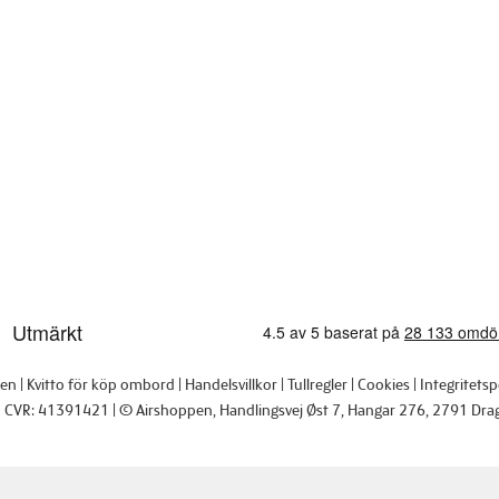
pen
Kvitto för köp ombord
Handelsvillkor
Tullregler
Cookies
Integritetsp
CVR: 41391421
© Airshoppen
, Handlingsvej Øst 7, Hangar 276, 2791 Dra