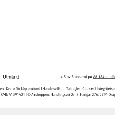
pen
Kvitto för köp ombord
Handelsvillkor
Tullregler
Cookies
Integritetsp
CVR: 41391421
© Airshoppen
, Handlingsvej Øst 7, Hangar 276, 2791 Dra