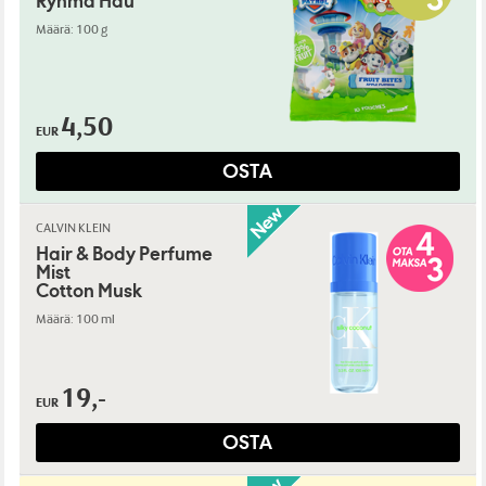
Ryhmä Hau
Määrä: 100 g
4,50
EUR
OSTA
CALVIN KLEIN
Hair & Body Perfume
Mist
Cotton Musk
Määrä: 100 ml
19,-
EUR
OSTA