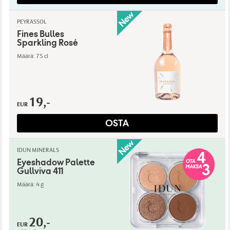
PEYRASSOL
Fines Bulles
Sparkling Rosé
Määrä: 75 cl
19,-
EUR
OSTA
IDUN MINERALS
Eyeshadow Palette
Gullviva 411
Määrä: 4 g
20,-
EUR