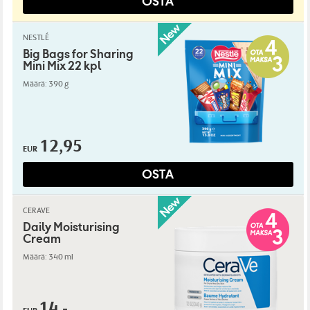
OSTA
NESTLÉ
Big Bags for Sharing
Mini Mix 22 kpl
Määrä: 390 g
12,95
EUR
OSTA
CERAVE
Daily Moisturising
Cream
Määrä: 340 ml
14,-