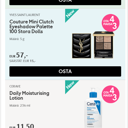
YVES SAINT LAURENT
Couture Mini Clutch
Eyeshadow Palette
100 Stora Dolls
Määrä: 5 g
57,-
EUR
SÄÄSTÄT:
EUR
15,-
OSTA
CERAVE
Daily Moisturising
Lotion
Määrä: 236 ml
11,50
EUR