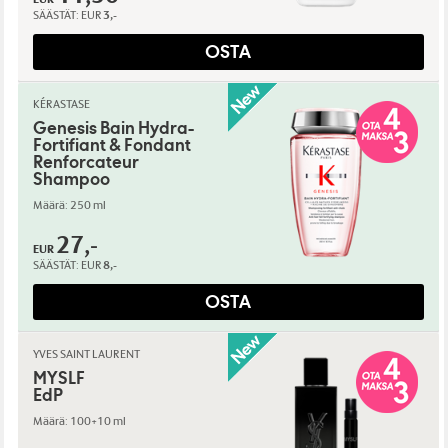
SÄÄSTÄT:
EUR
3,-
OSTA
KÉRASTASE
Genesis Bain Hydra-
Fortifiant & Fondant
Renforcateur
Shampoo
Määrä: 250 ml
27,-
EUR
SÄÄSTÄT:
EUR
8,-
OSTA
YVES SAINT LAURENT
MYSLF
EdP
Määrä: 100+10 ml