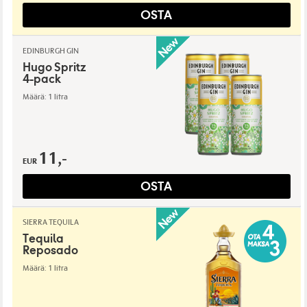
OSTA
EDINBURGH GIN
Hugo Spritz
4-pack
Määrä: 1 litra
11,-
EUR
OSTA
SIERRA TEQUILA
Tequila
Reposado
Määrä: 1 litra