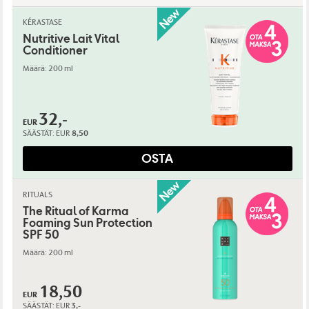
KÉRASTASE
Nutritive Lait Vital
Conditioner
Määrä: 200 ml
32,-
EUR
SÄÄSTÄT:
EUR
8,50
OSTA
RITUALS
The Ritual of Karma
Foaming Sun Protection
SPF 50
Määrä: 200 ml
18,50
EUR
SÄÄSTÄT:
EUR
3,-