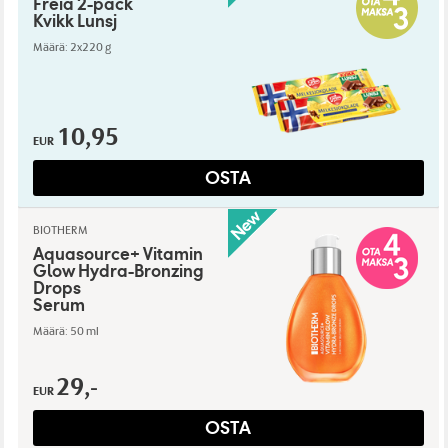
Freia 2-pack
Kvikk Lunsj
Määrä: 2x220 g
10,95
EUR
OSTA
BIOTHERM
Aquasource+ Vitamin
Glow Hydra-Bronzing
Drops
Serum
Määrä: 50 ml
29,-
EUR
OSTA