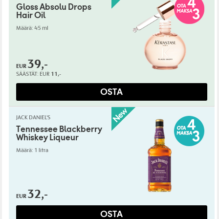
Gloss Absolu Drops
Hair Oil
Määrä: 45 ml
39,-
EUR
SÄÄSTÄT:
EUR
11,-
OSTA
JACK DANIEL'S
Tennessee Blackberry
Whiskey Liqueur
Määrä: 1 litra
32,-
EUR
OSTA