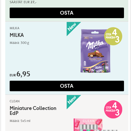
SÄÄSTÄT:
EUR
27,-
OSTA
MILKA
MILKA
Määrä: 300 g
6,95
EUR
OSTA
CLEAN
Miniature Collection
EdP
Määrä: 5x5 ml