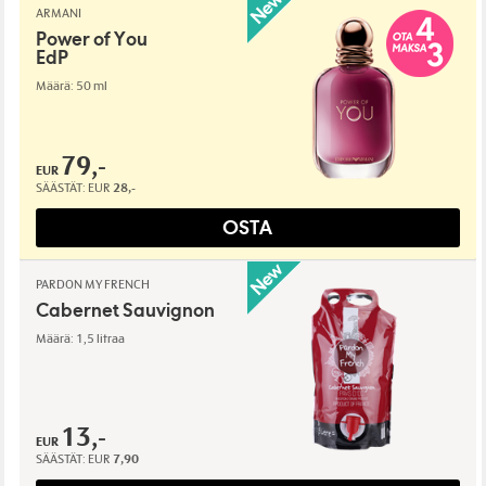
ARMANI
Power of You
EdP
Määrä: 50 ml
79,-
EUR
SÄÄSTÄT:
EUR
28,-
OSTA
PARDON MY FRENCH
Cabernet Sauvignon
Määrä: 1,5 litraa
13,-
EUR
SÄÄSTÄT:
EUR
7,90