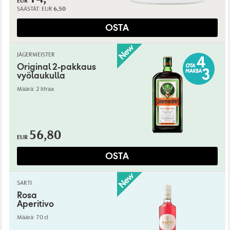
EUR
SÄÄSTÄT:
EUR
6,50
OSTA
JÄGERMEISTER
Original 2-pakkaus
vyölaukulla
Määrä: 2 litraa
56,80
EUR
OSTA
SARTI
Rosa
Aperitivo
Määrä: 70 cl