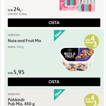
24,-
EUR
SÄÄSTÄT:
EUR
6,-
OSTA
NORDTHY
Nuts and Fruit Mix
Määrä: 550 g
5,95
EUR
OSTA
NORDTHY
Pähkinät
Pub Mix, 450 g