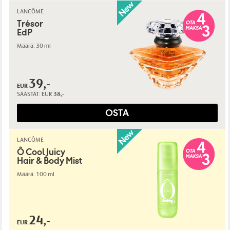
LANCÔME
Trésor
EdP
Määrä: 30 ml
39,-
EUR
SÄÄSTÄT:
EUR
38,-
OSTA
LANCÔME
Ô Cool Juicy
Hair & Body Mist
Määrä: 100 ml
24,-
EUR