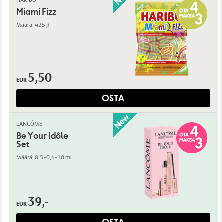
HARIBO
Miami Fizz
Määrä: 425 g
5,50
EUR
OSTA
LANCÔME
Be Your Idôle
Set
Määrä: 8,5+0,6+10 ml
39,-
EUR
OSTA