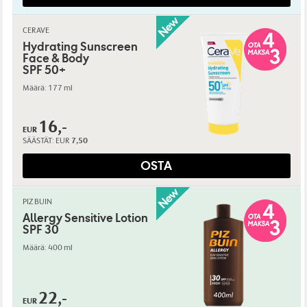
CERAVE
Hydrating Sunscreen
Face & Body
SPF 50+
Määrä: 177 ml
16,-
EUR
SÄÄSTÄT:
EUR
7,50
OSTA
PIZ BUIN
Allergy Sensitive Lotion
SPF 30
Määrä: 400 ml
22,-
EUR