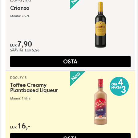
CAMPO VIEJO
Crianza
Määrä: 75 cl
7,90
EUR
SÄÄSTÄT:
EUR
5,56
OSTA
DOOLEY´S
Toffee Creamy
Plantbased Liqueur
Määrä: 1 litra
16,-
EUR