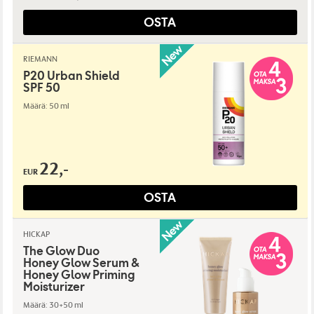
OSTA
RIEMANN
P20 Urban Shield
SPF 50
Määrä: 50 ml
22,-
EUR
OSTA
HICKAP
The Glow Duo
Honey Glow Serum &
Honey Glow Priming
Moisturizer
Määrä: 30+50 ml