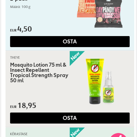
Määrä: 100 g
4,50
EUR
OSTA
THEYE
Mosquito Lotion 75 ml &
Insect Repellent
Tropical Strength Spray
50 ml
18,95
EUR
OSTA
KÉRASTASE