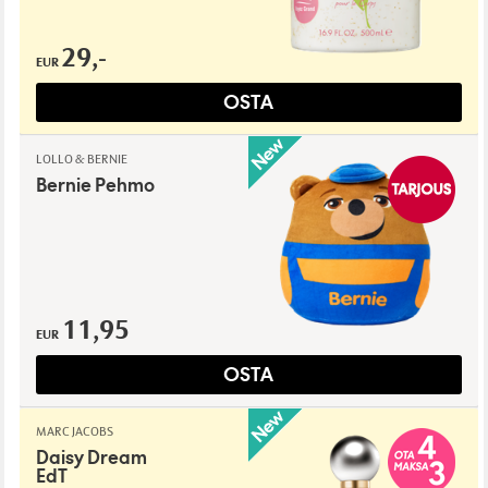
29,-
EUR
OSTA
LOLLO & BERNIE
Bernie Pehmo
11,95
EUR
OSTA
MARC JACOBS
Daisy Dream
EdT