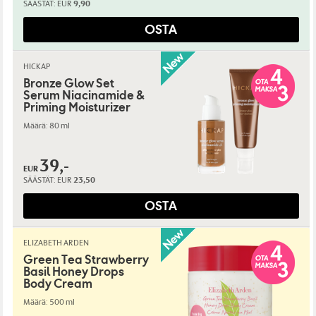
SÄÄSTÄT:
EUR
9,90
OSTA
HICKAP
Bronze Glow Set
Serum Niacinamide &
Priming Moisturizer
Määrä: 80 ml
39,-
EUR
SÄÄSTÄT:
EUR
23,50
OSTA
ELIZABETH ARDEN
Green Tea Strawberry
Basil Honey Drops
Body Cream
Määrä: 500 ml