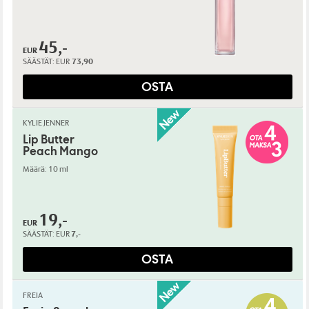
45,-
EUR
SÄÄSTÄT:
EUR
73,90
OSTA
KYLIE JENNER
Lip Butter
Peach Mango
Määrä: 10 ml
19,-
EUR
SÄÄSTÄT:
EUR
7,-
OSTA
FREIA