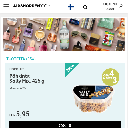
Kirjaudu
FI
sisään
TUOTETTA
554
NORDTHY
Pähkinät
Salty Mix, 425 g
Määrä: 425 g
5,95
EUR
OSTA