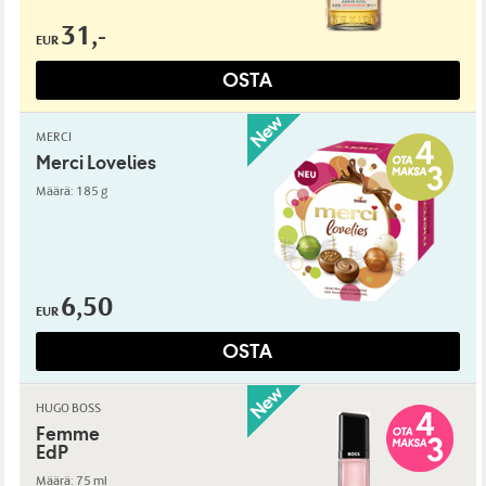
31,-
EUR
OSTA
MERCI
Merci Lovelies
Määrä: 185 g
6,50
EUR
OSTA
HUGO BOSS
Femme
EdP
Määrä: 75 ml