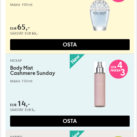
Määrä: 100 ml
65,-
EUR
SÄÄSTÄT:
EUR
65,-
OSTA
HICKAP
Body Mist
Cashmere Sunday
Määrä: 150 ml
14,-
EUR
SÄÄSTÄT:
EUR
5,-
OSTA