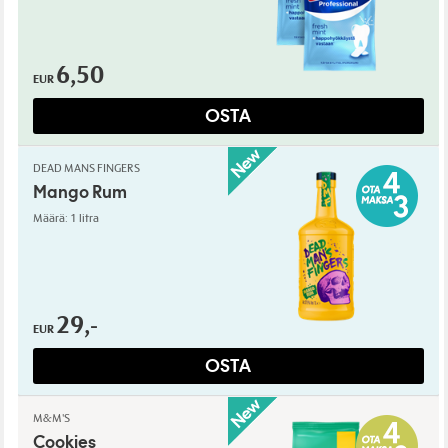
6,50
EUR
OSTA
DEAD MANS FINGERS
Mango Rum
Määrä: 1 litra
29,-
EUR
OSTA
M&M'S
Cookies