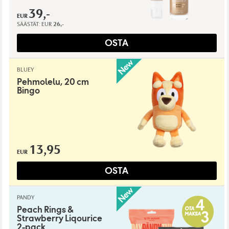
39,-
EUR
SÄÄSTÄT:
EUR
26,-
OSTA
BLUEY
Pehmolelu, 20 cm
Bingo
13,95
EUR
OSTA
PANDY
Peach Rings &
Strawberry Liqourice
2-pack