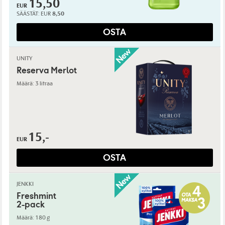
15,50
EUR
SÄÄSTÄT:
EUR
8,50
OSTA
UNITY
Reserva Merlot
Määrä: 3 litraa
15,-
EUR
OSTA
JENKKI
Freshmint
2-pack
Määrä: 180 g