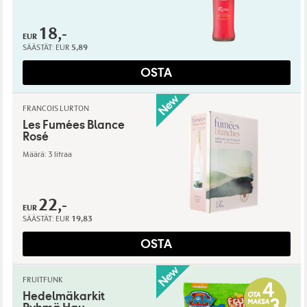
18,-
EUR
SÄÄSTÄT:
EUR
5,89
OSTA
FRANCOIS LURTON
Les Fumées Blance
Rosé
Määrä: 3 litraa
22,-
EUR
SÄÄSTÄT:
EUR
19,83
OSTA
FRUITFUNK
Hedelmäkarkit