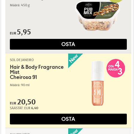
Määrä: 450 g
5,95
EUR
OSTA
SOL DE JANEIRO
Hair & Body Fragrance
Mist
Cheirosa 91
Määrä: 90 ml
20,50
EUR
SÄÄSTÄT:
EUR
6,40
OSTA