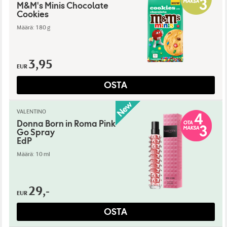
M&M's Minis Chocolate
Cookies
Määrä: 180 g
3,95
EUR
OSTA
VALENTINO
Donna Born in Roma Pink
Go Spray
EdP
Määrä: 10 ml
29,-
EUR
OSTA