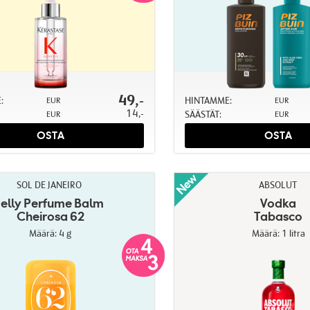
49,-
:
HINTAMME:
EUR
EUR
14,-
SÄÄSTÄT:
EUR
EUR
OSTA
OSTA
SOL DE JANEIRO
ABSOLUT
Jelly Perfume Balm
Vodka
Cheirosa 62
Tabasco
Määrä: 4 g
Määrä: 1 litra