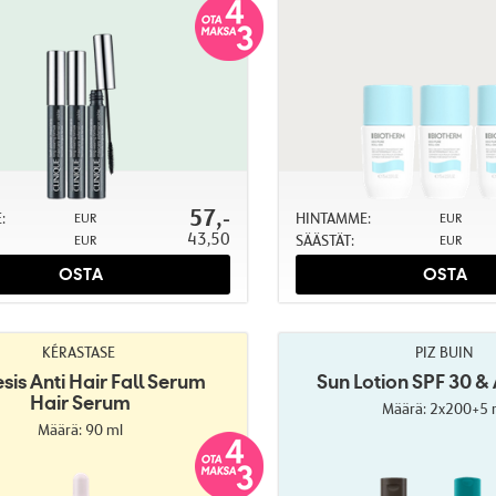
57,-
:
HINTAMME:
EUR
EUR
43,50
SÄÄSTÄT:
EUR
EUR
OSTA
OSTA
KÉRASTASE
PIZ BUIN
sis Anti Hair Fall Serum
Sun Lotion SPF 30 & 
Hair Serum
Määrä: 2x200+5 
Määrä: 90 ml