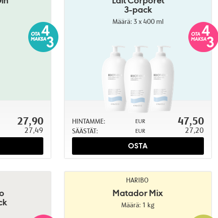
in
Lait Corporel
3-pack
Määrä: 3 x 400 ml
27,90
47,50
HINTAMME:
EUR
27,49
27,20
SÄÄSTÄT:
EUR
OSTA
HARIBO
io
Matador Mix
ck
Määrä: 1 kg