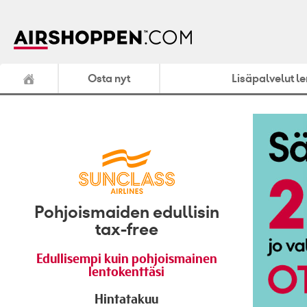
Osta nyt
Lisäpalvelut l
Pohjoismaiden edullisin
tax-free
Edullisempi kuin pohjoismainen
lentokenttäsi
Hintatakuu