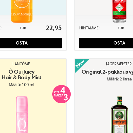
22,95
:
HINTAMME:
EUR
EUR
OSTA
OSTA
LANCÔME
JÄGERMEISTER
Ô Oui Juicy
Original 2-pakkaus v
Hair & Body Mist
Määrä: 2 litraa
Määrä: 100 ml