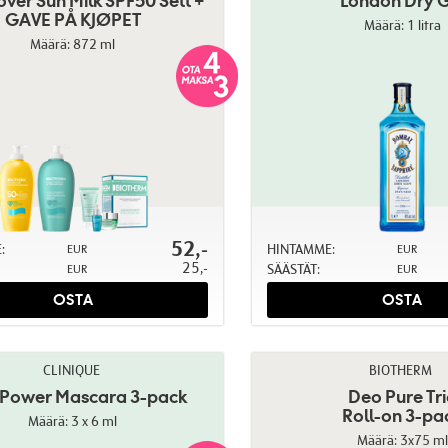
ver Sun Milk SPF50 Sett +
London Dry G
GAVE PÅ KJØPET
Määrä: 1 litra
Määrä: 872 ml
52,-
:
HINTAMME:
EUR
EUR
25,-
SÄÄSTÄT:
EUR
EUR
OSTA
OSTA
CLINIQUE
BIOTHERM
 Power Mascara 3-pack
Deo Pure Tr
Roll-on 3-pa
Määrä: 3 x 6 ml
Määrä: 3x75 ml