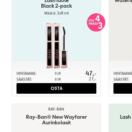
Lash Idôle
Waterlo
Black 2-pack
Määrä: 2x8 ml
47,-
HINTAMME:
HINTAMME
EUR
21,-
SÄÄSTÄT:
SÄÄSTÄT:
EUR
OSTA
RAY-BAN
Ray-Ban® New Wayfarer
Lash
Aurinkolasit