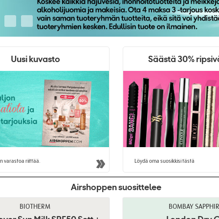
Uusi kuvasto
Säästä 30% ripsiv
n varastoa riittää.
Löydä oma suosikkisi tästä
Airshoppen suosittelee
BIOTHERM
BOMBAY SAPPHI