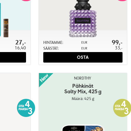
27,-
99,-
HINTAMME:
EUR
16,40
33,-
SÄÄSTÄT:
EUR
OSTA
NORDTHY
Pähkinät
Salty Mix, 425 g
Määrä: 425 g