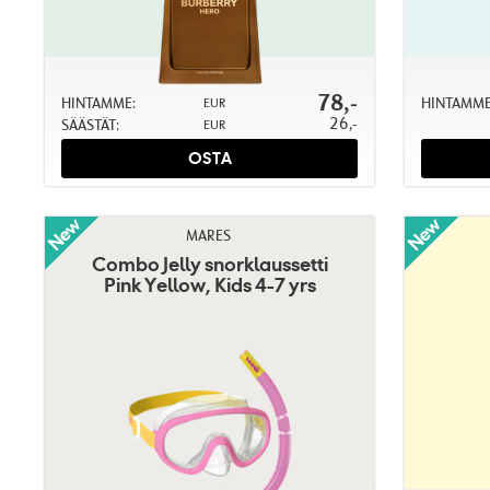
78,-
HINTAMME:
HINTAMME
EUR
26,-
SÄÄSTÄT:
EUR
OSTA
MARES
Combo Jelly snorklaussetti
Pink Yellow, Kids 4-7 yrs