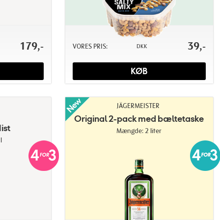
179,-
39,-
VORES PRIS:
DKK
KØB
JÄGERMEISTER
Original 2-pack med bæltetaske
ist
Mængde: 2 liter
l