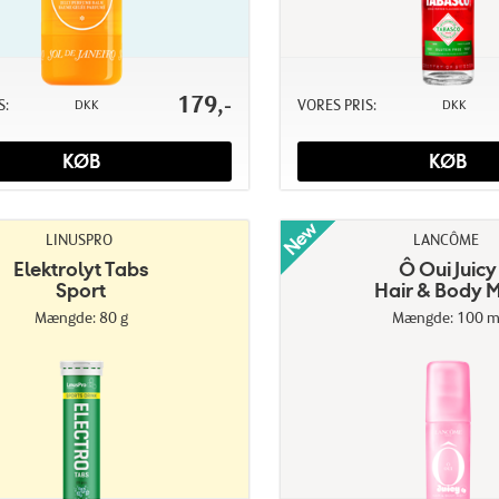
179,-
S:
VORES PRIS:
DKK
DKK
KØB
KØB
LINUSPRO
LANCÔME
Elektrolyt Tabs
Ô Oui Juicy
Sport
Hair & Body M
Mængde: 80 g
Mængde: 100 m