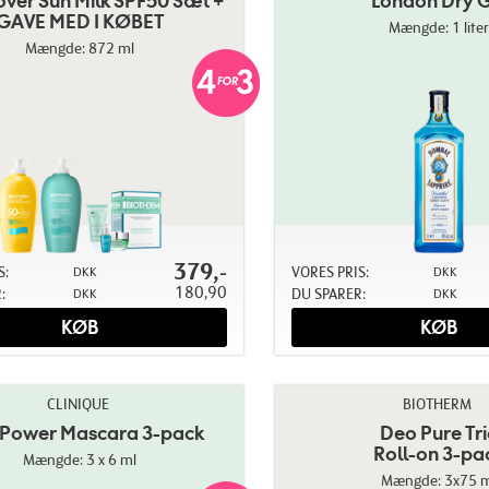
over Sun Milk SPF50 Sæt +
London Dry G
GAVE MED I KØBET
Mængde: 1 liter
Mængde: 872 ml
379,-
S:
VORES PRIS:
DKK
DKK
180,90
:
DU SPARER:
DKK
DKK
KØB
KØB
CLINIQUE
BIOTHERM
 Power Mascara 3-pack
Deo Pure Tr
Roll-on 3-pa
Mængde: 3 x 6 ml
Mængde: 3x75 m