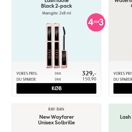
Lash Idôle
Waterl
Black 2-pack
Mængde: 2x8 ml
329,-
VORES PRIS:
VORES PRI
DKK
150,90
DU SPARER:
DU SPARER
DKK
KØB
RAY-BAN
New Wayfarer
Lash
Unisex Solbrille