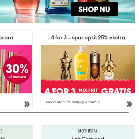
scara
4 for 3 – spar op til 25% ekstra
Gælder alle dufte, hudpleje & makeup
RE
BIOTHERM