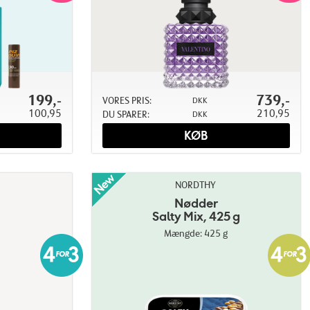
199,-
739,-
VORES PRIS:
DKK
100,95
210,95
DU SPARER:
DKK
KØB
NORDTHY
Nødder
Salty Mix, 425 g
Mængde: 425 g