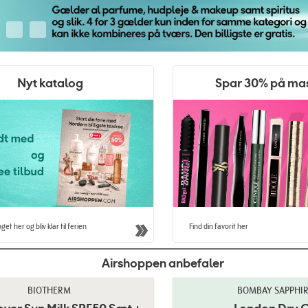
Nyt katalog
Spar 30% på ma
get her og bliv klar til ferien
Find din favorit her
Airshoppen anbefaler
BIOTHERM
BOMBAY SAPPHI