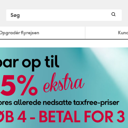
Opgradér flyrejsen
Kund