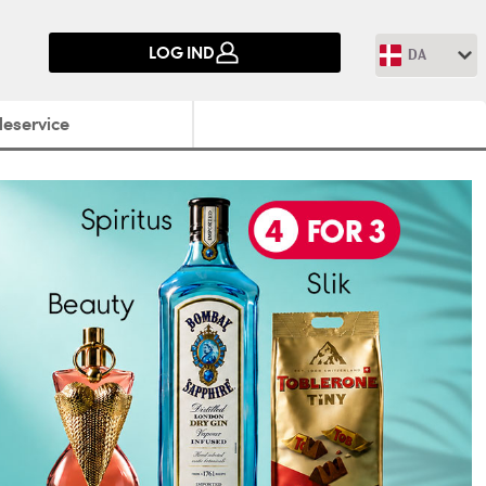
LOG IND
DA
eservice