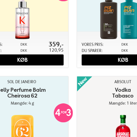
359,-
S:
VORES PRIS:
DKK
DKK
120,95
:
DU SPARER:
DKK
DKK
KØB
KØB
SOL DE JANEIRO
ABSOLUT
Jelly Perfume Balm
Vodka
Cheirosa 62
Tabasco
Mængde: 4 g
Mængde: 1 liter