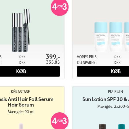
399,-
S:
VORES PRIS:
DKK
DKK
335,85
:
DU SPARER:
DKK
DKK
KØB
KØB
KÉRASTASE
PIZ BUIN
sis Anti Hair Fall Serum
Sun Lotion SPF 30 & 
Hair Serum
Mængde: 2x200+5
Mængde: 90 ml