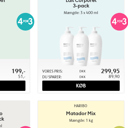
in
Lait Corporel
3-pack
Mængde: 3 x 400 ml
199,-
299,95
VORES PRIS:
DKK
51,-
89,90
DU SPARER:
DKK
KØB
HARIBO
io
Matador Mix
ck
Mængde: 1 kg
l