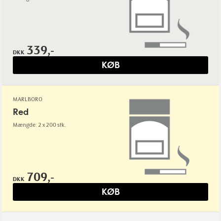
339,-
DKK
KØB
MARLBORO
Red
Mængde: 2 x 200 stk.
709,-
DKK
KØB