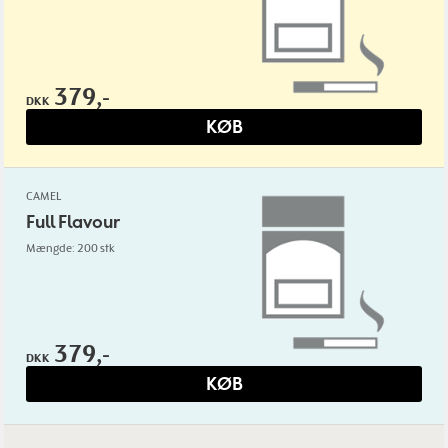
379,-
DKK
KØB
CAMEL
Full Flavour
Mængde: 200 stk
379,-
DKK
KØB