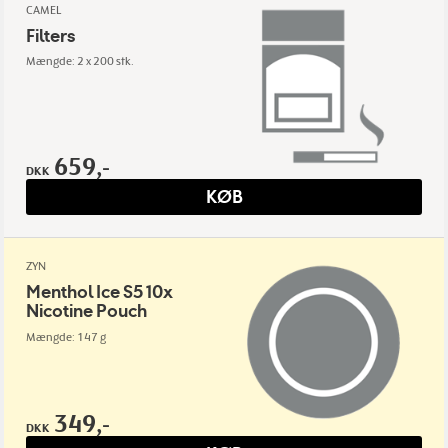
CAMEL
Filters
Mængde: 2 x 200 stk.
659,-
DKK
KØB
ZYN
Menthol Ice S5 10x
Nicotine Pouch
Mængde: 147 g
349,-
DKK