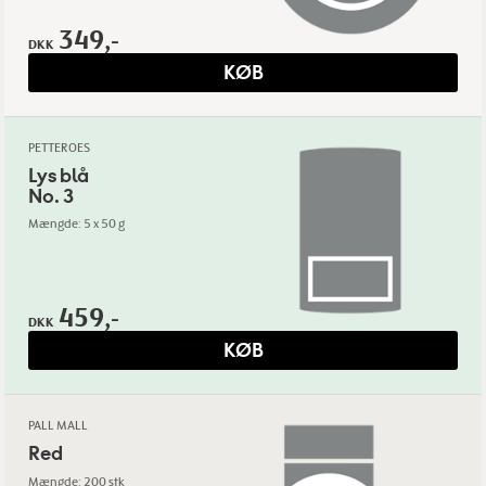
349,-
DKK
KØB
PETTEROES
Lys blå
No. 3
Mængde: 5 x 50 g
459,-
DKK
KØB
PALL MALL
Red
Mængde: 200 stk