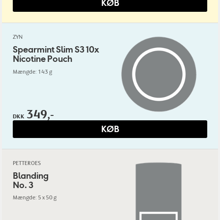
KØB
ZYN
Spearmint Slim S3 10x
Nicotine Pouch
Mængde: 143 g
349,-
DKK
KØB
PETTEROES
Blanding
No. 3
Mængde: 5 x 50 g