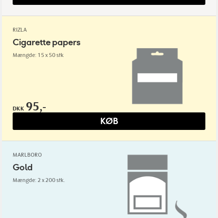
RIZLA
Cigarette papers
Mængde: 15 x 50 stk
95,-
DKK
KØB
MARLBORO
Gold
Mængde: 2 x 200 stk.