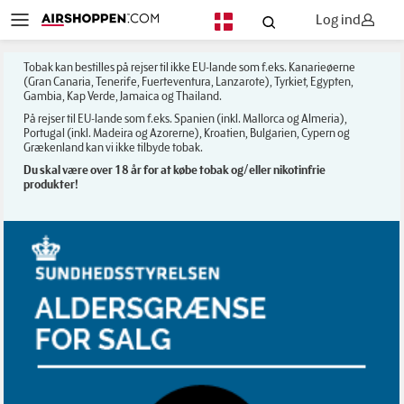
Log ind
DA
Tobak kan bestilles på rejser til ikke EU-lande som f.eks. Kanarieøerne
(Gran Canaria, Tenerife, Fuerteventura, Lanzarote), Tyrkiet, Egypten,
Gambia, Kap Verde, Jamaica og Thailand.
På rejser til EU-lande som f.eks. Spanien (inkl. Mallorca og Almeria),
Portugal (inkl. Madeira og Azorerne), Kroatien, Bulgarien, Cypern og
Grækenland kan vi ikke tilbyde tobak.
Du skal være over 18 år for at købe tobak og/eller nikotinfrie
produkter!