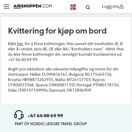
Logg inn
NO
Kvittering for kjøp om bord
Klikk
her
for å finne kvitteringen. Hvis navnet ditt inneholder Æ, Ø
eller Å i stedet, skriv AE, OE eller AA i "Kortholders navn" -feltet. Hvis
du ikke finner kvitteringen din, vennligst kontakt kundeservice på
+47 64 00 69 99.
Angitt pris inkluderer alle relevante tollavgifter og moms for din
destinasjon. Hellas: EL099656167, Bulgaria: BG175443726,
Kroatia: HR98873262935, Malta: MT24157703, Kypros:
CY90001334K, Spania: ESW0081135F, Portugal: PT980178134,
Italia: IT00197109994, Danmark: DK13896909
+47 64 00 69 99