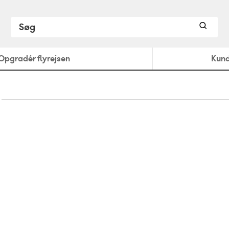
Opgradér flyrejsen
Kund