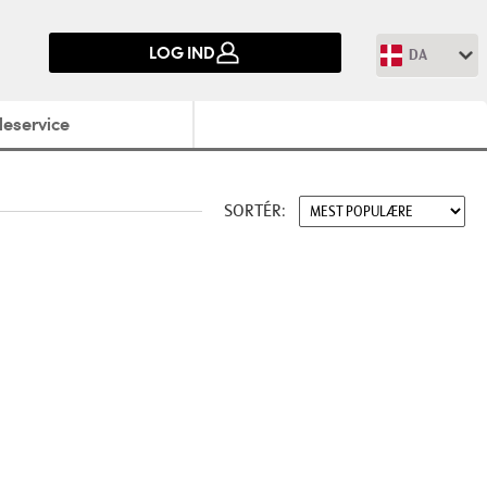
LOG IND
DA
eservice
SORTÉR: