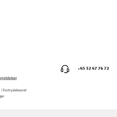
+45 32 47 76 72
Fortrydelsesret
gør