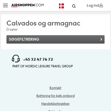
Log ind
DA
Calvados og armagnac
0 varer
SØGEFILTRERING
+45 32 47 76 72
Kontakt
Kvittering for køb ombord
Handelsbetingelser