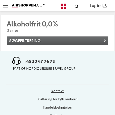
Log ind
DA
Alkoholfrit 0,0%
0 varer
SØGEFILTRERING
+45 32 47 76 72
Kontakt
Kvittering for køb ombord
Handelsbetingelser