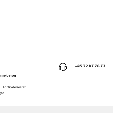
+45 32 47 76 72
Fortrydelsesret
gør