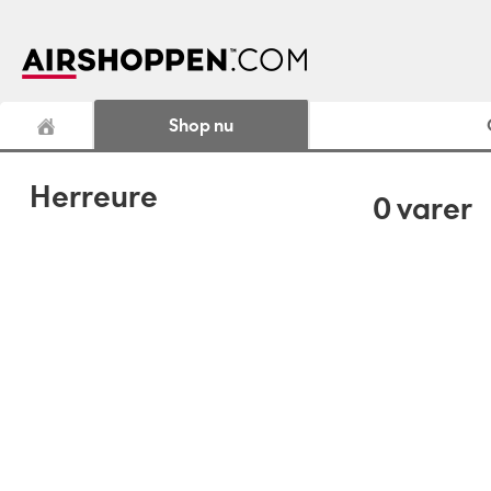
Shop nu
Herreure
0
varer