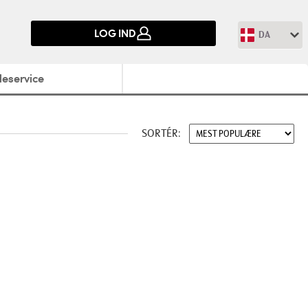
LOG IND
DA
eservice
SORTÉR: