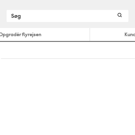
Opgradér flyrejsen
Kund