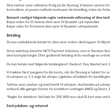
Dine taxfree-varer udleveres til dig på din flyvning. Vi leverer varerne til
kontrollerer, at posens indhold modsvarer din bestilling, inden du forlad
Bemærk venligst følgende regler vedrørende udlevering af dine taxfr
Rejser inden for EU leveres dine varer til flysædet i på rejsemålet.
Rejser uden for EU leveres dine varer til flysædet i afrejselandet.
Betaling
Du kan udelukkende betale for dine varer online i Airshoppen. Vi tilbyd
Vores webshop benytter NETS Payment Solutions, som er Nordens førende 
dine kortoplysninger. Efter godkendt betaling vil du modtage en ordreb
Du kan betale med følgende betalingskort: Dankort, Visa, MasterCard,
Vi trækker først pengene fra din konto, når din flyvning er lukket for or
til udrejsen ca. 3-5 dage før afrejse. Ligeledes vil beløbet for bestilli
Taxfree-varer, pladser og mad bestilt til udrejsen, skal betales på udrej
ombord: Alle gængse former for kreditkort undtagen AMEX og Diners. B
*Regler for debitkort: Ved køb for 200-800 euro skal ID-kort vises ved
Fortrydelses- og returret