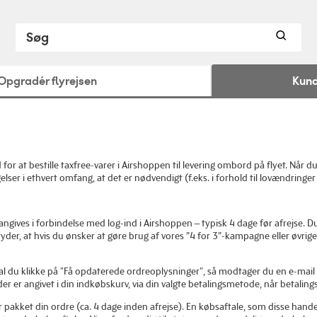
Opgradér flyrejsen
Kund
or at bestille taxfree-varer i Airshoppen til levering ombord på flyet. Når 
ser i ethvert omfang, at det er nødvendigt (f.eks. i forhold til lovændringer 
ngives i forbindelse med log-ind i Airshoppen – typisk 4 dage før afrejse. 
der, at hvis du ønsker at gøre brug af vores ”4 for 3”-kampagne eller øvrige ti
 skal du klikke på "Få opdaterede ordreoplysninger", så modtager du en e-
er er angivet i din indkøbskurv, via din valgte betalingsmetode, når betaling
pakket din ordre (ca. 4 dage inden afrejse). En købsaftale, som disse handels