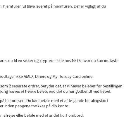
til hjemturen vil blive leveret på hjemturen. Det er vigtigt, at du
es du til en sikker og krypteret side hos NETS, hvor du kan indtaste
modtager ikke AMEX, Diners og My Holiday Card online.
 som 2 separate ordrer, betyder det, at vi hæver beløbet for bestillingen
an aldrig hæves et højere beløb, end det du har godkendt ved købet.
les på hjemrejsen. Du kan betale med et af følgende betalingskort
ger inden pengene trækkes på din konto.
en afrejse eller betale med et andet kort ombord.