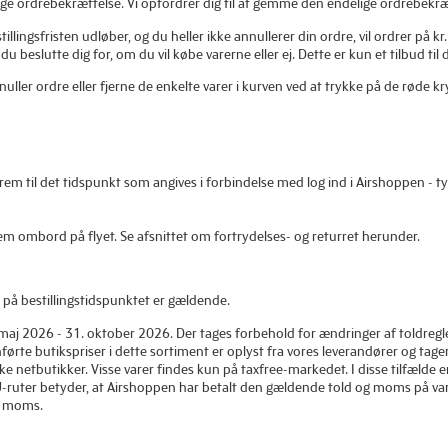
ige ordrebekræftelse. Vi opfordrer dig til at gemme den endelige ordrebekr
illingsfristen udløber, og du heller ikke annullerer din ordre, vil ordrer p
n du beslutte dig for, om du vil købe varerne eller ej. Dette er kun et tilbud t
nuller ordre eller fjerne de enkelte varer i kurven ved at trykke på de røde kr
em til det tidspunkt som angives i forbindelse med log ind i Airshoppen - typ
em ombord på flyet. Se afsnittet om fortrydelses- og returret herunder.
er på bestillingstidspunktet er gældende.
maj 2026 - 31. oktober 2026. Der tages forbehold for ændringer af toldregl
rte butikspriser i dette sortiment er oplyst fra vores leverandører og tage
ikke netbutikker. Visse varer findes kun på taxfree-markedet. I disse tilfæld
-ruter betyder, at Airshoppen har betalt den gældende told og moms på varer
og moms.