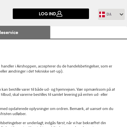
LOG IND
DA
eservice
du handler i Airshoppen, accepterer du de handelsbetingelser, som er
eller ændringer i det tekniske set-up).
Du kan bestille varer til både ud- og hjemrejsen. Vær opmærksom på at
lbud, skal varerne bestilles til samlet levering på enten ud- eller
mail med opdaterede oplysninger om ordren. Bemærk, at uanset om du
sfristen udløber.
betingelser er underlagt, indgås først, når vi har bekræftet din