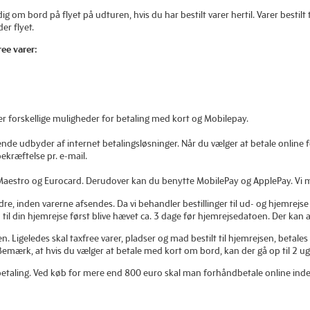
 dig om bord på flyet på udturen, hvis du har bestilt varer hertil. Varer bestilt 
er flyet.
ee varer:
er forskellige muligheder for betaling med kort og Mobilepay.
udbyder af internet betalingsløsninger. Når du vælger at betale online før
ekræftelse pr. e-mail.
 Maestro og Eurocard. Derudover kan du benytte MobilePay og ApplePay. Vi 
dre, inden varerne afsendes. Da vi behandler bestillinger til ud- og hjemrejse
ngen til din hjemrejse først blive hævet ca. 3 dage før hjemrejsedatoen. Der k
sen. Ligeledes skal taxfree varer, pladser og mad bestilt til hjemrejsen, beta
emærk, at hvis du vælger at betale med kort om bord, kan der gå op til 2 u
 betaling. Ved køb for mere end 800 euro skal man forhåndbetale online ind