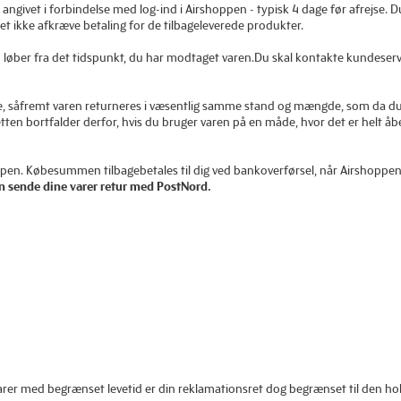
er angivet i forbindelse med log-ind i Airshoppen - typisk 4 dage før afrejse.
et ikke afkræve betaling for de tilbageleverede produkter.
en løber fra det tidspunkt, du har modtaget varen.Du skal kontakte kundeser
 ske, såfremt varen returneres i væsentlig samme stand og mængde, som da 
en bortfalder derfor, hvis du bruger varen på en måde, hvor det er helt åbe
oppen. Købesummen tilbagebetales til dig ved bankoverførsel, når Airshoppen 
n sende dine varer retur med PostNord.
varer med begrænset levetid er din reklamationsret dog begrænset til den h