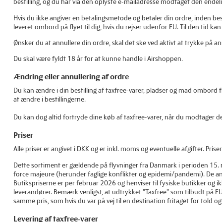
bestilling, og du har via den oplyste e-mailadresse modtaget den endel
Hvis du ikke angiver en betalingsmetode og betaler din ordre, inden best
leveret ombord på flyet til dig, hvis du rejser udenfor EU. Til den tid ka
Ønsker du at annullere din ordre, skal det ske ved aktivt at trykke på an
Du skal være fyldt 18 år for at kunne handle i Airshoppen.
Ændring eller annullering af ordre
Du kan ændre i din bestilling af taxfree-varer, pladser og mad ombord fr
at ændre i bestillingerne.
Du kan dog altid fortryde dine køb af taxfree-varer, når du modtager d
Priser
Alle priser er angivet i DKK og er inkl. moms og eventuelle afgifter. Pris
Dette sortiment er gældende på flyvninger fra Danmark i perioden 15. 
force majeure (herunder faglige konflikter og epidemi/pandemi). De anfø
Butikspriserne er per februar 2026 og henviser til fysiske butikker og 
leverandører. Bemærk venligst, at udtrykket ”Taxfree” som tilbudt på EU
samme pris, som hvis du var på vej til en destination fritaget for told 
Levering af taxfree-varer