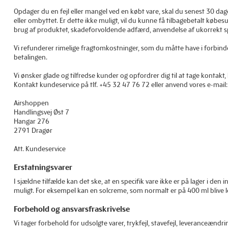
Opdager du en fejl eller mangel ved en købt vare, skal du senest 30 dage
eller ombyttet. Er dette ikke muligt, vil du kunne få tilbagebetalt købesu
brug af produktet, skadeforvoldende adfærd, anvendelse af ukorrekt 
Vi refunderer rimelige fragtomkostninger, som du måtte have i forbinde
betalingen.
Vi ønsker glade og tilfredse kunder og opfordrer dig til at tage kontak
Kontakt kundeservice på tlf. +45 32 47 76 72 eller anvend vores e-mail
Airshoppen
Handlingsvej Øst 7
Hangar 276
2791 Dragør
Att. Kundeservice
Erstatningsvarer
I sjældne tilfælde kan det ske, at en specifik vare ikke er på lager i den
muligt. For eksempel kan en solcreme, som normalt er på 400 ml blive l
Forbehold og ansvarsfraskrivelse
Vi tager forbehold for udsolgte varer, trykfejl, stavefejl, leveranceænd