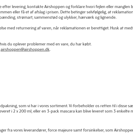
 efter levering, kontakte Airshoppen og forklare hvori fejlen eller manglen b
mmen eller få et af afslag i prisen. Dette betinger selvfølgelig, at reklamatio
spænding, strømart, sammenstød og ulykker, hærværk og lignende.
lse med returnering af varen, når reklamationen er berettiget. Husk at med
t, hvis du oplever problemer med en vare, du har købt.
:
airshoppen@airshoppen.dk
.
 indpakning, som vi har i vores sortiment. Vi forbeholder os retten til i disse
everet i 2 x 200 ml, eller en 3-pack mascara kan blive leveret som 3 enkel
ringer fra vores leverandører, force majeure samt forsinkelser, som Airshopp