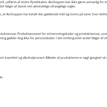
stå, udføres af andre flyselskaber. Airshoppen kan ikke gøres ansvarlig for 
t følger af dansk rets almindelige ufravigelige regler.
r, at Airshoppen har betalt den gældende told og moms på varer, hvor dette
duktansvar. Produktansvaret for erhvervstingskader og produktansvar, som ba
gælder dog ikke for personskader. I det omfang intet andet følger af ufravi
 kvantitet og alkoholprocent. Billeder af produkterne er søgt gengivet så r
le.