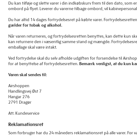
Du kan tilføje og slette varer i din indkøbskurv frem til den dato, som 
ombord på flyet. Leverer du varerne tilbage ombord, vil kabinepersonal
Du har altid 14 dages fortrydelsesret på købte varer. Fortrydelsesrett
gælder for tobak og alkohol.
Når varen returneres, og fortrydelsesretten benyttes, kan dette kun
kan returnere den i væsentlig samme stand og mængde. Fortrydelsesrett
emballage skal være intakt.
Ved fortrydelse skal du selv afholde udgiften for forsendelse til Airsh
for at benyttelse af fortrydelsesretten.
Bemærk venligst, at du kun ka
Varen skal sendes til:
Airshoppen
Handlingsvej Øst 7
Hangar 276
2791 Dragør
Att. Kundeservice
Reklamationsret
Som forbruger har du 24 måneders reklamationsret på alle varer. For 