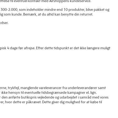
æftelse til eventuel kontakt med Airshoppens kundeservice.
å kr. 300-2.000, som indeholder mindre end 10 produkter, blive pakket og
il dig som kunde. Bemærk, at du altid kan benytte din returret.
ydser.
isk 4 dage før afrejse. Efter dette tidspunkt er det ikke længere muligt
erne, trykfejl, manglende vareleverancer fra underleverandører samt
r ikke hensyn til eventuelle tidsbegrænsede kampagner el. lign.
e er den anførte butikspris vejledende og udarbejdet i samråd med vores
, hvor dette er påkrævet. Dette giver dig mulighed for at købe til