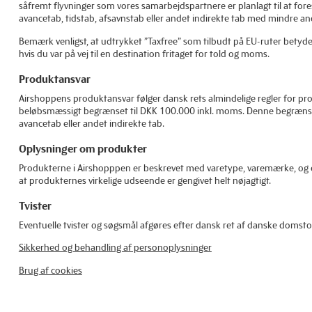
såfremt flyvninger som vores samarbejdspartnere er planlagt til at fore
avancetab, tidstab, afsavnstab eller andet indirekte tab med mindre ande
Bemærk venligst, at udtrykket ”Taxfree” som tilbudt på EU-ruter betyde
hvis du var på vej til en destination fritaget for told og moms.
Produktansvar
Airshoppens produktansvar følger dansk rets almindelige regler for pro
beløbsmæssigt begrænset til DKK 100.000 inkl. moms. Denne begrænsning 
avancetab eller andet indirekte tab.
Oplysninger om produkter
Produkterne i Airshopppen er beskrevet med varetype, varemærke, og evt.
at produkternes virkelige udseende er gengivet helt nøjagtigt.
Tvister
Eventuelle tvister og søgsmål afgøres efter dansk ret af danske domsto
Sikkerhed og behandling af personoplysninger
Brug af cookies