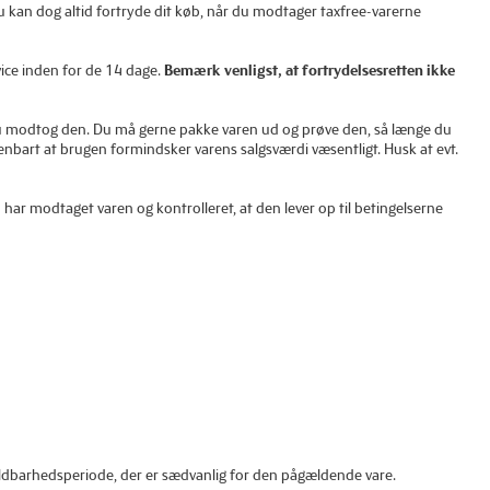
 Du kan dog altid fortryde dit køb, når du modtager taxfree-varerne
vice inden for de 14 dage.
Bemærk venligst, at fortrydelsesretten ikke
du modtog den. Du må gerne pakke varen ud og prøve den, så længe du
nbart at brugen formindsker varens salgsværdi væsentligt. Husk at evt.
har modtaget varen og kontrolleret, at den lever op til betingelserne
oldbarhedsperiode, der er sædvanlig for den pågældende vare.