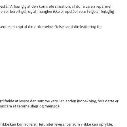
estår. Afhængig af den konkrete situation, vil du få varen repareret
nen er berettiget, og at manglen ikke er opstået som følge af fejlagtig
sende en kopi af din ordrebekræftelse samt din kvittering for
 særtilfælde at levere den samme vare i en anden indpakning, hvis dette er
te mascara af samme slags og mængde.
en ikke kan kontrollere. Herunder leverancer som vi ikke kan opfylde,