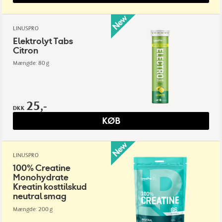
LINUSPRO
Elektrolyt Tabs
Citron
Mængde: 80 g
25,-
DKK
KØB
LINUSPRO
100% Creatine
Monohydrate
Kreatin kosttilskud
neutral smag
Mængde: 200 g