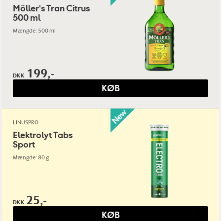
Möller's Tran Citrus
500 ml
Mængde: 500 ml
199,-
DKK
KØB
LINUSPRO
Elektrolyt Tabs
Sport
Mængde: 80 g
25,-
DKK
KØB