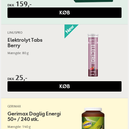
159,-
DKK
KØB
LINUSPRO
Elektrolyt Tabs
Berry
Mængde: 80 g
25,-
DKK
KØB
GERIMAX
Gerimax Daglig Energi
50+ / 240 stk.
Mængde: 140 g