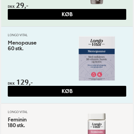
29,-
DKK
KØB
LONGO VITAL
Menopause
60 stk.
129,-
DKK
KØB
LONGO VITAL
Feminin
180 stk.