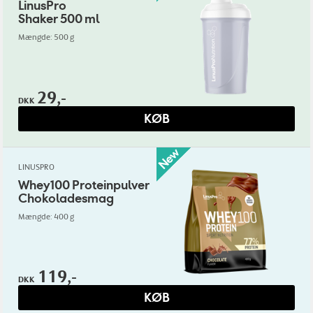
LinusPro
Shaker 500 ml
Mængde: 500 g
29,-
DKK
KØB
LINUSPRO
Whey100 Proteinpulver
Chokoladesmag
Mængde: 400 g
119,-
DKK
KØB