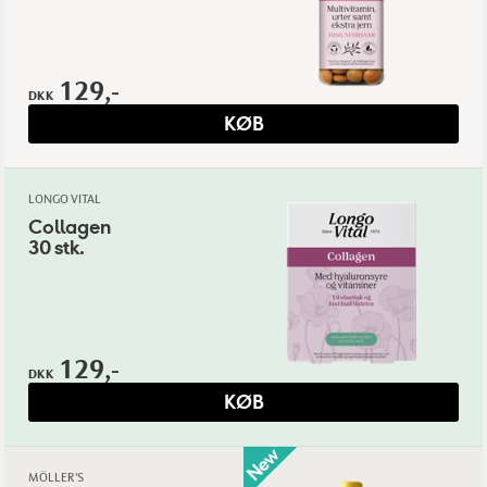
129,-
DKK
KØB
LONGO VITAL
Collagen
30 stk.
129,-
DKK
KØB
MÖLLER'S