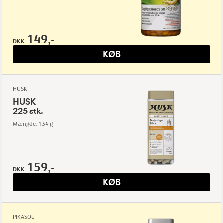
149,-
DKK
KØB
HUSK
HUSK
225 stk.
Mængde: 134 g
159,-
DKK
KØB
PIKASOL