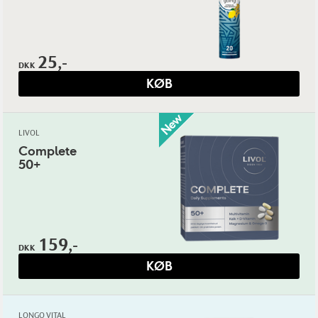
25,-
DKK
KØB
LIVOL
Complete
50+
159,-
DKK
KØB
LONGO VITAL