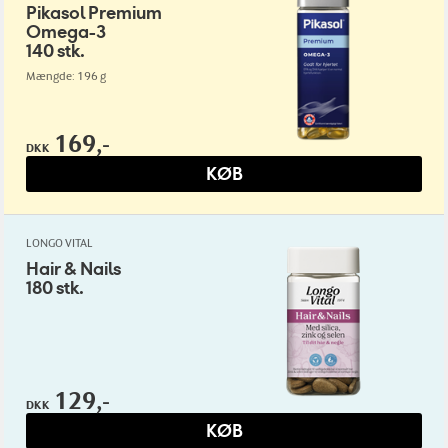
Pikasol Premium
Omega-3
140 stk.
Mængde: 196 g
169,-
DKK
KØB
LONGO VITAL
Hair & Nails
180 stk.
129,-
DKK
KØB