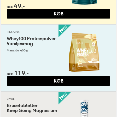
49,-
DKK
KØB
LINUSPRO
Whey100 Proteinpulver
Vaniljesmag
Mængde: 400 g
119,-
DKK
KØB
LIVOL
Brusetabletter
Keep Going Magnesium