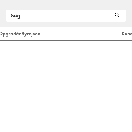
Opgradér flyrejsen
Kund