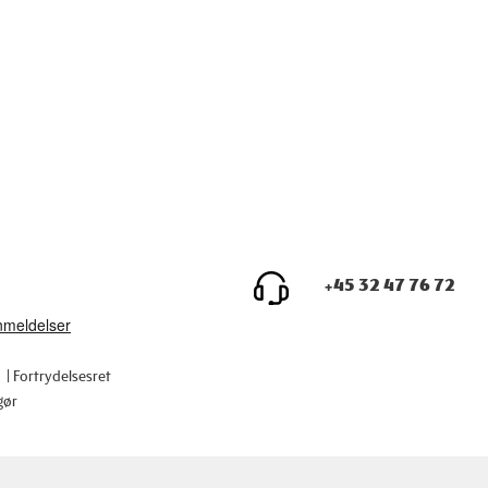
+45 32 47 76 72
Fortrydelsesret
gør