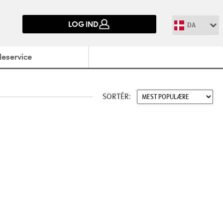
LOG IND
DA
eservice
SORTÉR: