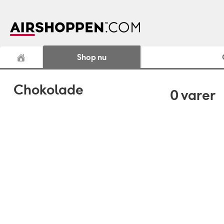
Shop nu
Chokolade
0
varer