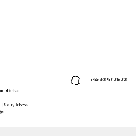
+45 32 47 76 72
Fortrydelsesret
gør