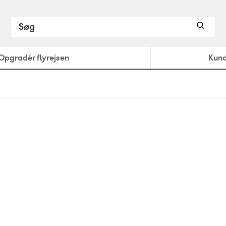
Opgradér flyrejsen
Kund