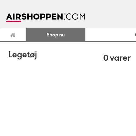
Shop nu
Legetøj
0
varer