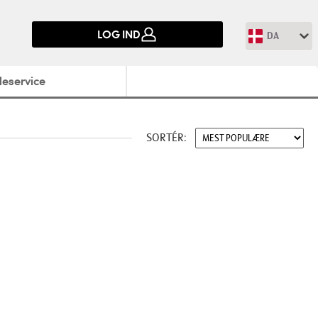
LOG IND
DA
eservice
SORTÉR: