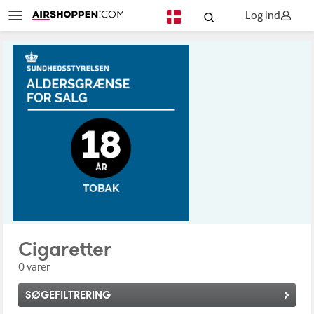
Log ind
DA
Cigaretter
0 varer
SØGEFILTRERING