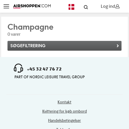
Log ind
DA
Champagne
0 varer
SØGEFILTRERING
+45 32 47 76 72
Kontakt
Kvittering for køb ombord
Handelsbetingelser