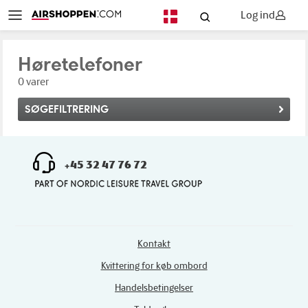
Log ind
DA
Høretelefoner
0 varer
SØGEFILTRERING
+45 32 47 76 72
Kontakt
Kvittering for køb ombord
Handelsbetingelser