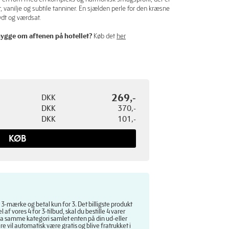
, vanilje og subtile tanniner. En sjælden perle for den kræsne
ydt og værdsat.
 hygge om aftenen på hotellet?
Køb det
her
269,-
DKK
DKK
370,-
DKK
101,-
KØB
3-mærke og betal kun for 3. Det billigste produkt
el af vores 4 for 3-tilbud, skal du bestille 4 varer
 fra samme kategori samlet enten på din ud-eller
re vil automatisk være gratis og blive fratrukket i