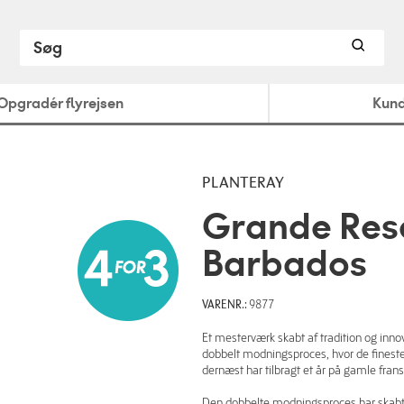
Opgradér flyrejsen
Kund
PLANTERAY
Grande Res
Barbados
VARENR.:
9877
Et mesterværk skabt af tradition og inn
dobbelt modningsproces, hvor de finest
dernæst har tilbragt et år på gamle fra
Den dobbelte modningsproces har skabt