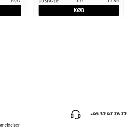
39,57
13,86
DU SPARER:
DKK
KØB
+45 32 47 76 72