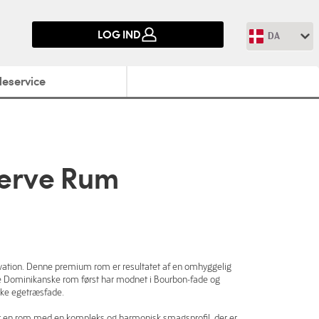
LOG IND
DA
eservice
erve Rum
ovation. Denne premium rom er resultatet af en omhyggelig
e Dominikanske rom først har modnet i Bourbon-fade og
nske egetræsfade.
 en rom med en kompleks og harmonisk smagsprofil, der er