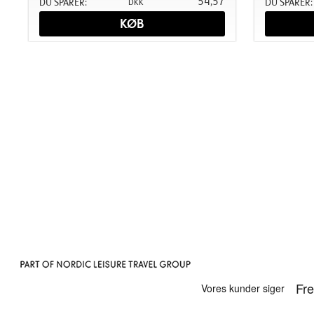
54,57
DU SPARER:
DU SPARER:
DKK
KØB