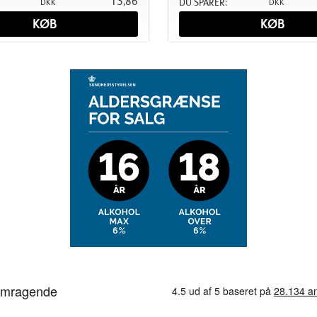
13,86
DU SPARER:
DKK
DKK
KØB
KØB