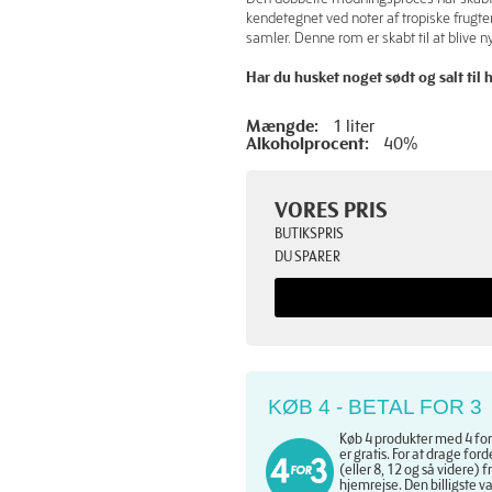
kendetegnet ved noter af tropiske frugter
samler. Denne rom er skabt til at blive n
Har du husket noget sødt og salt til
Mængde:
1 liter
Alkoholprocent:
40%
VORES PRIS
BUTIKSPRIS
DU SPARER
KØB 4 - BETAL FOR 3
Køb 4 produkter med 4 for 
er gratis. For at drage ford
(eller 8, 12 og så videre)
hjemrejse. Den billigste va