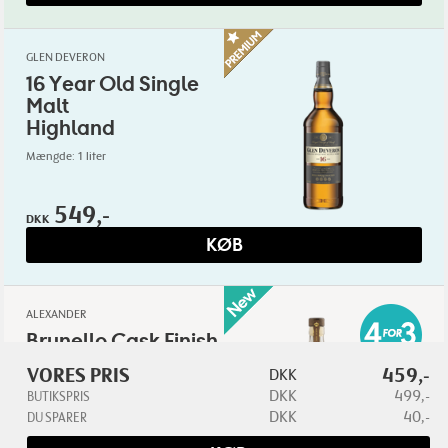
GLEN DEVERON
16 Year Old Single
Malt
Highland
Mængde: 1 liter
549,-
DKK
KØB
ALEXANDER
Brunello Cask Finish
Whisky
VORES PRIS
459,-
DKK
Italian Single Malt
DKK
499,-
BUTIKSPRIS
Mængde: 70 cl
DKK
40,-
DU SPARER