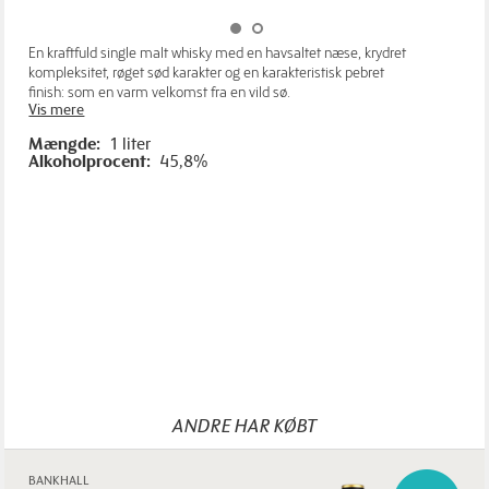
En kraftfuld single malt whisky med en havsaltet næse, krydret
kompleksitet, røget sød karakter og en karakteristisk pebret
finish: som en varm velkomst fra en vild sø.
Vis mere
Denne single malt har en berømt rig og kraftfuld røget smag,
mens afslutningen efterlader dig med en varm pebret
Mængde:
1 liter
eftersmag bagerst i munden.
Alkoholprocent:
45,8%
Dobbeltdestilleret for at skabe en rig og dyb karakter, der
inkarnerer de maritime kendetegn ved en kystwhisky, og
derefter lagret i mindst 10 år i amerikanske egetræsfade.
Produceret på den ældste destilleri på Isle of Skye har Talisker
Single Malt Scotch Whisky været skabt ved havet siden 1830,
og dens duft og smag forbinder dig øjeblikkeligt til dens barske
maritime hjem. Hver slurk er en smag af Isle of Skye selv, et af
de mest fjerne, blæsende, men smukke landskaber i Skotland.
Nydes bedst on the rocks.
Har du husket noget sødt og salt til hygge om aftenen på
ANDRE HAR KØBT
hotellet?
Køb det
her
BANKHALL